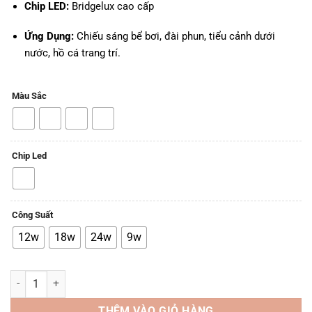
Chip LED:
Bridgelux cao cấp
Ứng Dụng:
Chiếu sáng bể bơi, đài phun, tiểu cảnh dưới
nước, hồ cá trang trí.
Màu Sắc
Chip Led
Công Suất
12w
18w
24w
9w
Đèn LED ốp bể bơi LP-AN03 (9–24W) – AC 12/24V, Ánh Vàng/Trắng/
THÊM VÀO GIỎ HÀNG