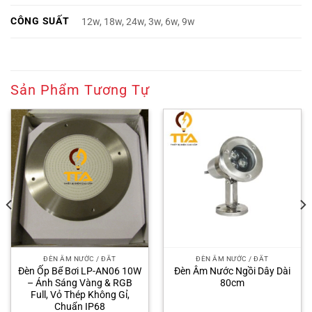
CÔNG SUẤT
12w, 18w, 24w, 3w, 6w, 9w
Sản Phẩm Tương Tự
ĐÈN ÂM NƯỚC / ĐẤT
ĐÈN ÂM NƯỚC / ĐẤT
Đèn Ốp Bể Bơi LP-AN06 10W
Đèn Âm Nước Ngồi Dây Dài
– Ánh Sáng Vàng & RGB
80cm
Full, Vỏ Thép Không Gỉ,
Chuẩn IP68