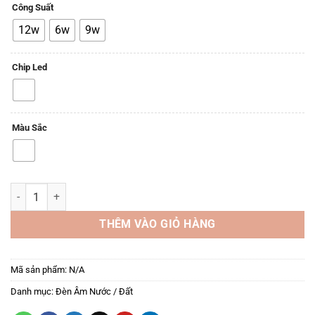
Công Suất
12w
6w
9w
Chip Led
Màu Sắc
Đèn Led Âm Đất LP-AD03 Cree | 6W – 12W | Ánh Sáng Vàng 3000K s
THÊM VÀO GIỎ HÀNG
Mã sản phẩm:
N/A
Danh mục:
Đèn Âm Nước / Đất