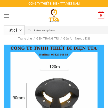
Bỏ
CÔNG TY THIẾT BỊ ĐIỆN TTA VIỆT NAM
qua
nội
0
dung
Tìm
kiếm:
Trang chủ
/
ĐÈN TRANG TRÍ
/
Đèn Âm Nước / Đất