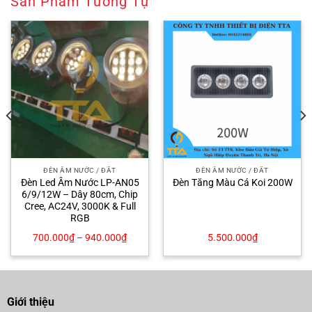
Sản Phẩm Tương Tự
ĐÈN ÂM NƯỚC / ĐẤT
ĐÈN ÂM NƯỚC / ĐẤT
Đèn Led Âm Nước LP-AN05
Đèn Tăng Màu Cá Koi 200W
6/9/12W – Dây 80cm, Chip
Cree, AC24V, 3000K & Full
RGB
700.000
₫
–
940.000
₫
5.500.000
₫
Giới thiệu