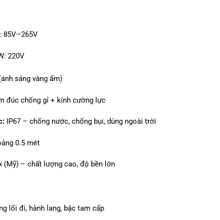
: 85V–265V
W: 220V
(ánh sáng vàng ấm)
 đúc chống gỉ + kính cường lực
c:
IP67 – chống nước, chống bụi, dùng ngoài trời
ảng 0.5 mét
x (Mỹ) – chất lượng cao, độ bền lớn
g lối đi, hành lang, bậc tam cấp