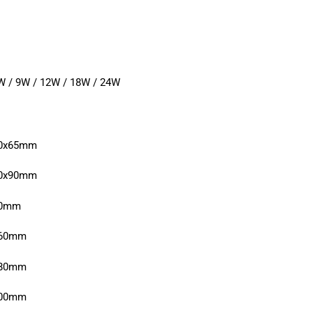
W / 9W / 12W / 18W / 24W
00x65mm
20x90mm
50mm
160mm
180mm
200mm