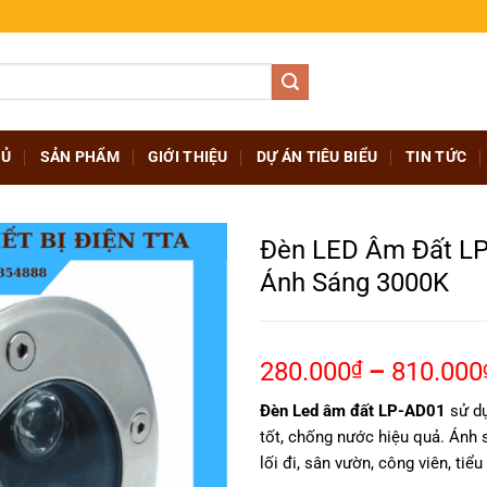
HỦ
SẢN PHẨM
GIỚI THIỆU
DỰ ÁN TIÊU BIỂU
TIN TỨC
Đèn LED Âm Đất LP
Ánh Sáng 3000K
280.000
₫
–
810.000
Đèn Led âm đất LP-AD01
sử dụ
tốt, chống nước hiệu quả. Ánh
lối đi, sân vườn, công viên, tiểu