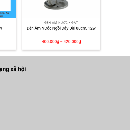
ĐÈN ÂM NƯỚC / ĐẤT
W
Đèn Âm Nước Ngồi Dây Dài 80cm, 12w
400.000
₫
–
420.000
₫
ng xã hội