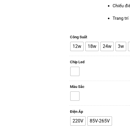
Chiếu đi
Trang trí
Công Suất
12w
18w
24w
3w
Chip Led
Màu Sắc
Điện Áp
220V
85V-265V