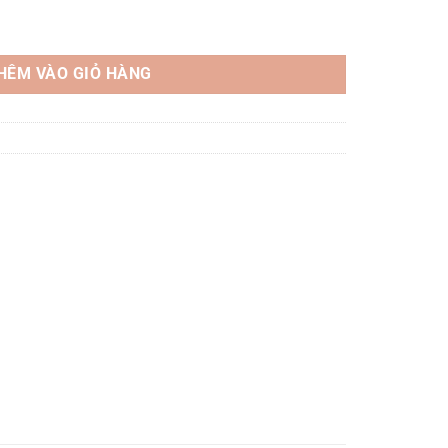
ux (3W – 24W)/ Ánh Sáng 3000K số lượng
HÊM VÀO GIỎ HÀNG