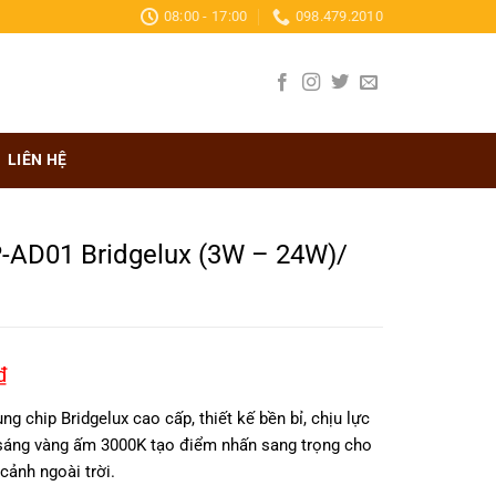
08:00 - 17:00
098.479.2010
LIÊN HỆ
-AD01 Bridgelux (3W – 24W)/
₫
ng chip Bridgelux cao cấp, thiết kế bền bỉ, chịu lực
 sáng vàng ấm 3000K tạo điểm nhấn sang trọng cho
 cảnh ngoài trời.