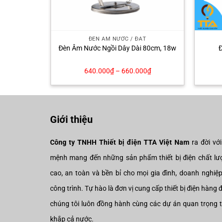
T
ĐÈN ÂM NƯỚC / ĐẤT
 150W
Đèn Âm Nước Ngồi Dây Dài 80cm, 18w
640.000
₫
–
660.000
₫
Giới thiệu
Công ty TNHH Thiết bị điện TTA Việt Nam
ra đời vớ
mệnh mang đến những sản phẩm thiết bị điện chất lư
cao, an toàn và bền bỉ cho mọi gia đình, doanh nghiệ
công trình. Tự hào là đơn vị cung cấp thiết bị điện hàng 
chúng tôi luôn đồng hành cùng các dự án quan trọng 
khắp cả nước.