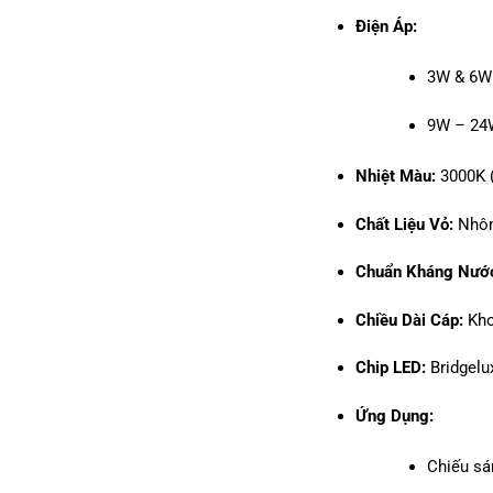
Điện Áp:
3W & 6W
9W – 24
Nhiệt Màu:
3000K 
Chất Liệu Vỏ:
Nhôm
Chuẩn Kháng Nướ
Chiều Dài Cáp:
Kho
Chip LED:
Bridgelu
Ứng Dụng:
Chiếu sán