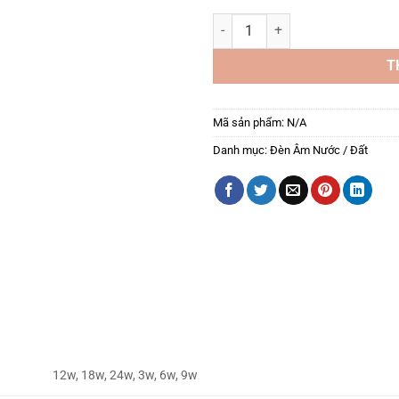
Đèn LED Âm Đất LP-AD01 Bridgel
T
Mã sản phẩm:
N/A
Danh mục:
Đèn Âm Nước / Đất
12w, 18w, 24w, 3w, 6w, 9w