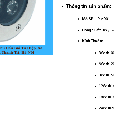
Thông tin sản phẩm:
Mã SP:
LP-AD01
Công Suất:
3W / 6
Kích Thước:
3W: Φ1
6W: Φ1
9W: Φ1
12W: Φ
18W: Φ
24W: Φ