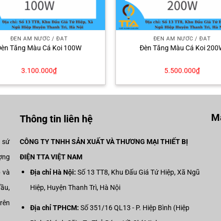
ĐÈN ÂM NƯỚC / ĐẤT
ĐÈN ÂM NƯỚC / ĐẤT
Đèn Tăng Màu Cá Koi 100W
Đèn Tăng Màu Cá Koi 200
3.100.000
₫
5.500.000
₫
Mạ
Thông tin liên hệ
i sứ
CÔNG TY TNHH SẢN XUẤT VÀ THƯƠNG MẠI THIẾT BỊ
ợng
ĐIỆN TTA VIỆT NAM
p và
Địa chỉ Hà Nội:
Số 13 TT8, Khu Đấu Giá Tứ Hiệp, Xã Ngũ
đầu,
Hiệp, Huyện Thanh Trì, Hà Nội
trên
Địa chỉ TPHCM:
Số 351/16 QL13 - P. Hiệp Bình (Hiệp