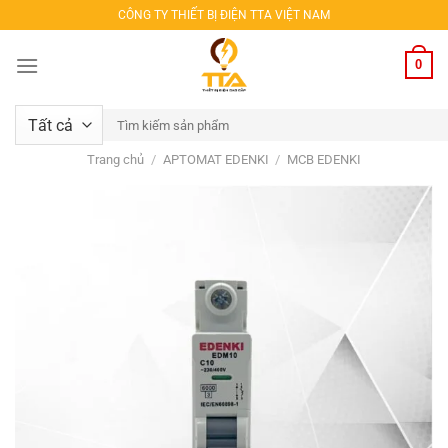
Bỏ
CÔNG TY THIẾT BỊ ĐIỆN TTA VIỆT NAM
qua
nội
0
dung
Tìm
kiếm:
Trang chủ
/
APTOMAT EDENKI
/
MCB EDENKI