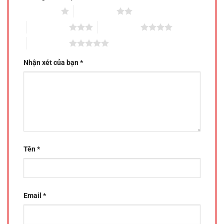
1 trên 5 sao
2 trên 5 sao
3 trên 5 sao
4 trên 5 sao
5 trên 5 sao
Nhận xét của bạn
*
Tên
*
Email
*