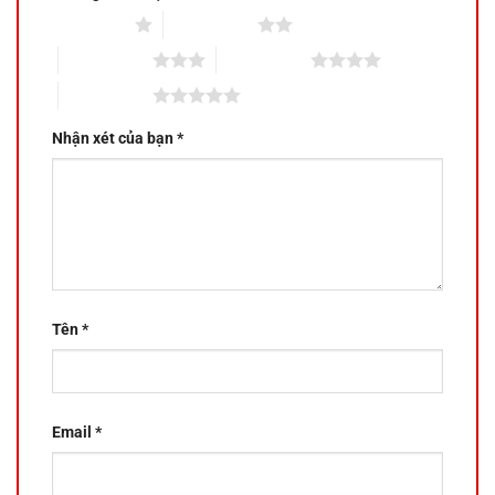
1 trên 5 sao
2 trên 5 sao
3 trên 5 sao
4 trên 5 sao
5 trên 5 sao
Nhận xét của bạn
*
Tên
*
Email
*