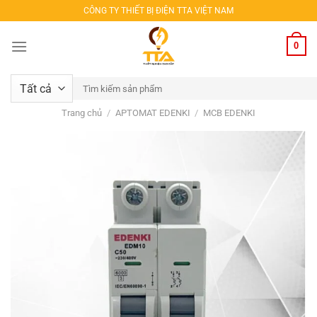
Bỏ
CÔNG TY THIẾT BỊ ĐIỆN TTA VIỆT NAM
qua
nội
0
dung
Tìm
kiếm:
Trang chủ
/
APTOMAT EDENKI
/
MCB EDENKI