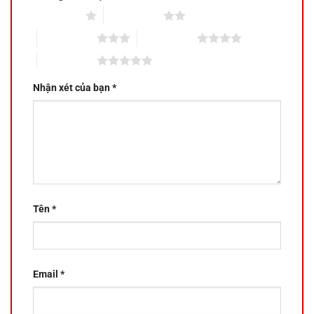
1 trên 5 sao
2 trên 5 sao
3 trên 5 sao
4 trên 5 sao
5 trên 5 sao
Nhận xét của bạn
*
Tên
*
Email
*