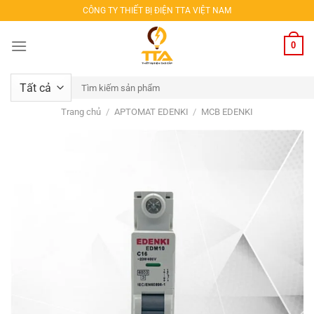
Bỏ
CÔNG TY THIẾT BỊ ĐIỆN TTA VIỆT NAM
qua
nội
0
dung
Tìm
kiếm:
Trang chủ
/
APTOMAT EDENKI
/
MCB EDENKI