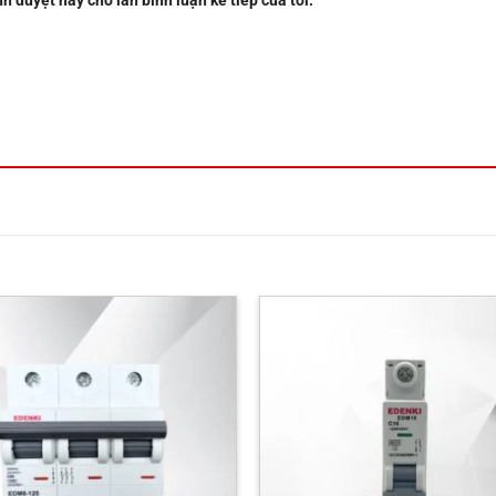
nh duyệt này cho lần bình luận kế tiếp của tôi.