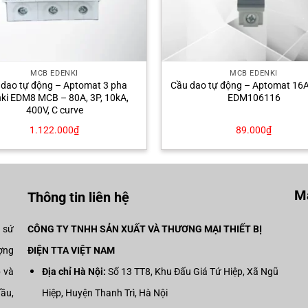
MCB EDENKI
MCB EDENKI
 dao tự động – Aptomat 3 pha
Cầu dao tự động – Aptomat 16A
ki EDM8 MCB – 80A, 3P, 10kA,
EDM106116
400V, C curve
1.122.000
₫
89.000
₫
Mạ
Thông tin liên hệ
i sứ
CÔNG TY TNHH SẢN XUẤT VÀ THƯƠNG MẠI THIẾT BỊ
ợng
ĐIỆN TTA VIỆT NAM
p và
Địa chỉ Hà Nội:
Số 13 TT8, Khu Đấu Giá Tứ Hiệp, Xã Ngũ
đầu,
Hiệp, Huyện Thanh Trì, Hà Nội