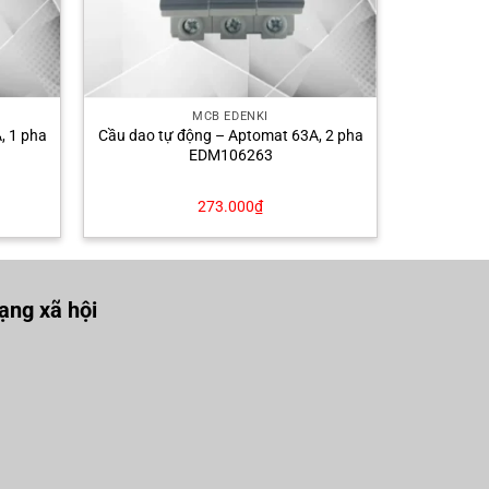
MCB EDENKI
, 1 pha
Cầu dao tự động – Aptomat 63A, 2 pha
EDM106263
273.000
₫
ng xã hội