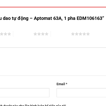
Cầu dao tự động – Aptomat 63A, 1 pha EDM106163”
4 trên 5 sao
5 trên 5 sao
Email
*