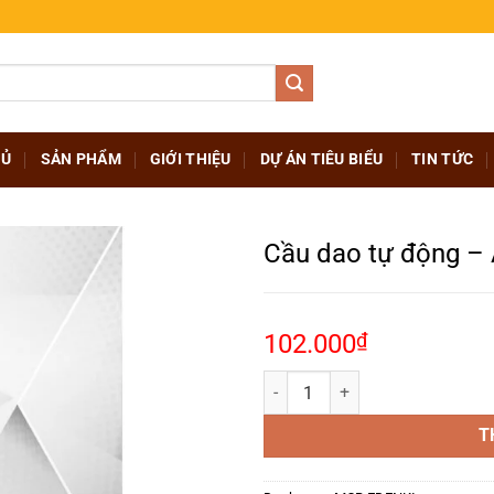
HỦ
SẢN PHẨM
GIỚI THIỆU
DỰ ÁN TIÊU BIỂU
TIN TỨC
Cầu dao tự động –
102.000
₫
Cầu dao tự động – Aptomat 63A,
T