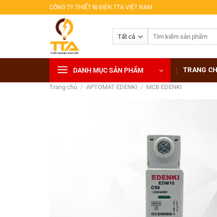
Bỏ
CÔNG TY THIẾT BỊ ĐIỆN TTA VIỆT NAM
qua
nội
Tìm
dung
kiếm:
TRANG C
DANH MỤC SẢN PHẨM
Trang chủ
/
APTOMAT EDENKI
/
MCB EDENKI