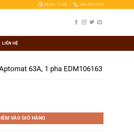
08:00 - 17:00
098.479.2010
LIÊN HỆ
 Aptomat 63A, 1 pha EDM106163
 1 pha EDM106163 số lượng
HÊM VÀO GIỎ HÀNG