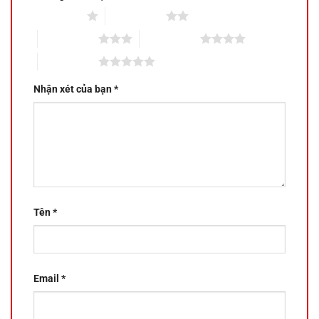
1 trên 5 sao
2 trên 5 sao
3 trên 5 sao
4 trên 5 sao
5 trên 5 sao
Nhận xét của bạn
*
Tên
*
Email
*