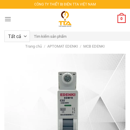
Bỏ
CÔNG TY THIẾT BỊ ĐIỆN TTA VIỆT NAM
qua
nội
0
dung
Tìm
kiếm:
Trang chủ
/
APTOMAT EDENKI
/
MCB EDENKI