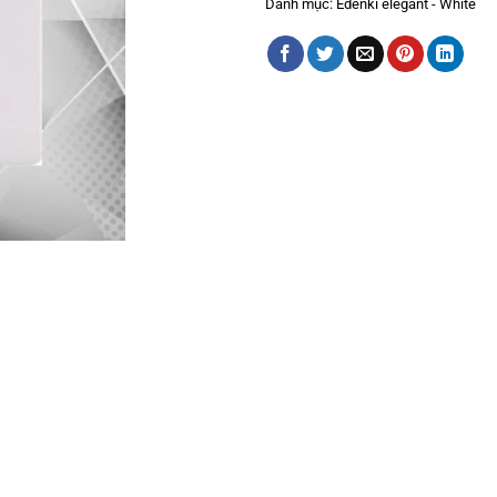
Danh mục:
Edenki elegant - White