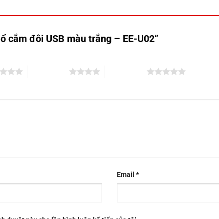
ộ ổ cắm đôi USB màu trắng – EE-U02”
4 trên 5 sao
5 trên 5 sao
Email
*