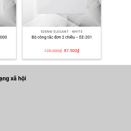
EDENKI ELEGANT - WHITE
-000
Bộ công tắc đơn 2 chiều – EE-201
Giá
Giá
125.000
₫
87.500
₫
n
gốc
hiện
là:
tại
125.000₫.
là:
500₫.
87.500₫.
ng xã hội