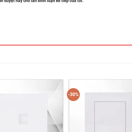
nh duyệt này cho lần bình luận kế tiếp của tôi.
-30%