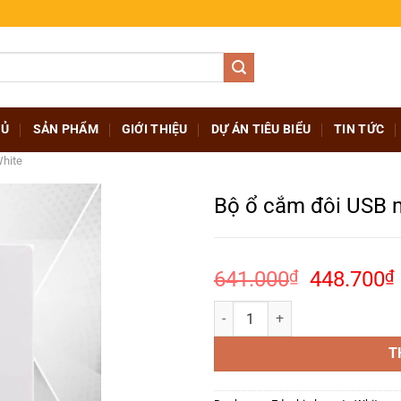
HỦ
SẢN PHẨM
GIỚI THIỆU
DỰ ÁN TIÊU BIỂU
TIN TỨC
White
Bộ ổ cắm đôi USB 
Giá
641.000
₫
448.700
₫
gốc
Bộ ổ cắm đôi USB màu trắng – E
là:
641.000₫
l
T