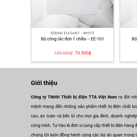
ITE
EDENKI ELEGANT - WHITE
 thị – EE-
Bộ công tắc đơn 1 chiều – EE-101
Bộ
Giá
Giá
Giá
0
₫
105.000
₫
73.500
₫
hiện
gốc
hiện
tại
là:
tại
₫.
là:
105.000₫.
là:
189.700₫.
73.500₫.
Giới thiệu
Công ty TNHH Thiết bị điện TTA Việt Nam
ra đời vớ
mệnh mang đến những sản phẩm thiết bị điện chất lư
cao, an toàn và bền bỉ cho mọi gia đình, doanh nghiệ
công trình. Tự hào là đơn vị cung cấp thiết bị điện hàng 
chúng tôi luôn đồng hành cùng các dự án quan trọng 