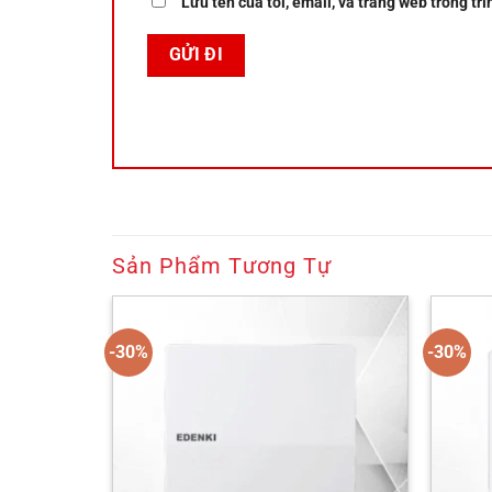
Lưu tên của tôi, email, và trang web trong trì
Sản Phẩm Tương Tự
-30%
-30%