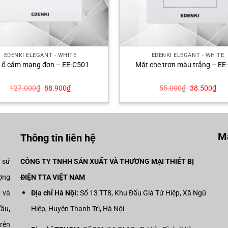
EDENKI ELEGANT - WHITE
EDENKI ELEGANT - WHITE
 ổ cắm mạng đơn – EE-C501
Mặt che trơn màu trắng – EE
Giá
Giá
Giá
Giá
127.000
₫
88.900
₫
55.000
₫
38.500
₫
gốc
hiện
gốc
hiệ
là:
tại
là:
tại
127.000₫.
là:
55.000₫.
là:
88.900₫.
38.
Mạ
Thông tin liên hệ
i sứ
CÔNG TY TNHH SẢN XUẤT VÀ THƯƠNG MẠI THIẾT BỊ
ợng
ĐIỆN TTA VIỆT NAM
p và
Địa chỉ Hà Nội:
Số 13 TT8, Khu Đấu Giá Tứ Hiệp, Xã Ngũ
đầu,
Hiệp, Huyện Thanh Trì, Hà Nội
trên