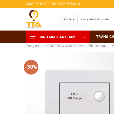
Bỏ
CÔNG TY THIẾT BỊ ĐIỆN TTA VIỆT NAM
qua
nội
Tìm
dung
kiếm:
TRANG C
DANH MỤC SẢN PHẨM
Trang chủ
/
CÔNG TẮC Ổ CẮM EDENKI
/
Edenki elegant - 
-30%