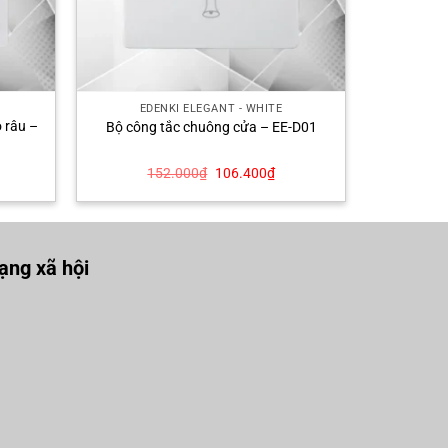
EDENKI ELEGANT - WHITE
 râu –
Bộ công tắc chuông cửa – EE-D01
á
Giá
Giá
152.000
₫
106.400
₫
ện
gốc
hiện
là:
tại
152.000₫.
là:
1.300₫.
106.400₫.
ng xã hội