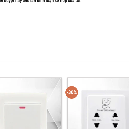
nh duyệt này cho lần bình luận kế tiếp của tôi.
-30%