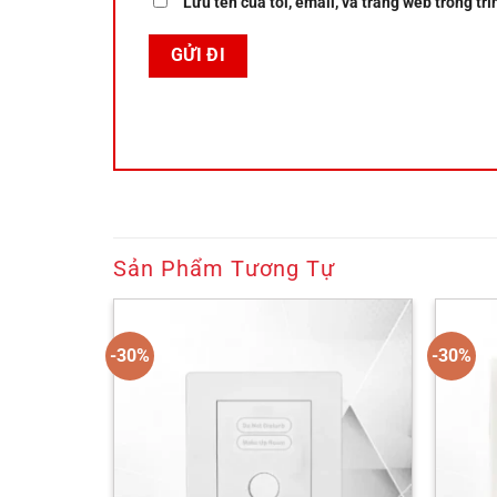
Lưu tên của tôi, email, và trang web trong trì
Sản Phẩm Tương Tự
-30%
-30%