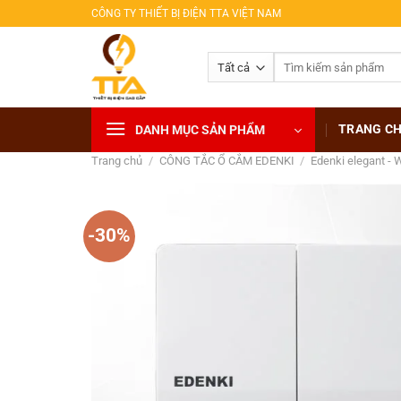
Bỏ
CÔNG TY THIẾT BỊ ĐIỆN TTA VIỆT NAM
qua
nội
Tìm
dung
kiếm:
TRANG C
DANH MỤC SẢN PHẨM
Trang chủ
/
CÔNG TẮC Ổ CẮM EDENKI
/
Edenki elegant - 
-30%