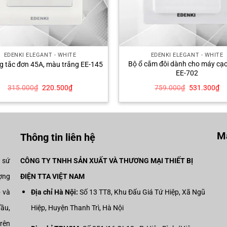
EDENKI ELEGANT - WHITE
EDENKI ELEGANT - WHITE
Bộ ổ cắm đôi dành cho máy cạo
g tắc đơn 45A, màu trắng EE-145
EE-702
Giá
Giá
Giá
Gi
315.000
₫
220.500
₫
759.000
₫
531.300
₫
gốc
hiện
gốc
hi
là:
tại
là:
tại
315.000₫.
là:
759.000₫.
là:
220.500₫.
53
Mạ
Thông tin liên hệ
i sứ
CÔNG TY TNHH SẢN XUẤT VÀ THƯƠNG MẠI THIẾT BỊ
ợng
ĐIỆN TTA VIỆT NAM
p và
Địa chỉ Hà Nội:
Số 13 TT8, Khu Đấu Giá Tứ Hiệp, Xã Ngũ
đầu,
Hiệp, Huyện Thanh Trì, Hà Nội
trên