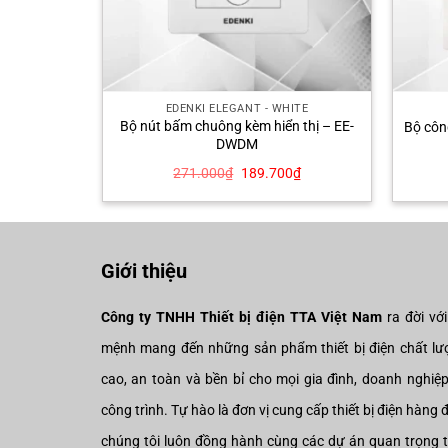
ITE
EDENKI ELEGANT - WHITE
Bộ nút bấm chuông kèm hiển thị – EE-
– EE-102
Bộ côn
DWDM
Giá
Giá
Giá
0
₫
271.000
₫
189.700
₫
hiện
gốc
hiện
tại
là:
tại
₫.
là:
271.000₫.
là:
100.100₫.
189.700₫.
Giới thiệu
Công ty TNHH Thiết bị điện TTA Việt Nam
ra đời vớ
mệnh mang đến những sản phẩm thiết bị điện chất lư
cao, an toàn và bền bỉ cho mọi gia đình, doanh nghiệ
công trình. Tự hào là đơn vị cung cấp thiết bị điện hàng 
chúng tôi luôn đồng hành cùng các dự án quan trọng 