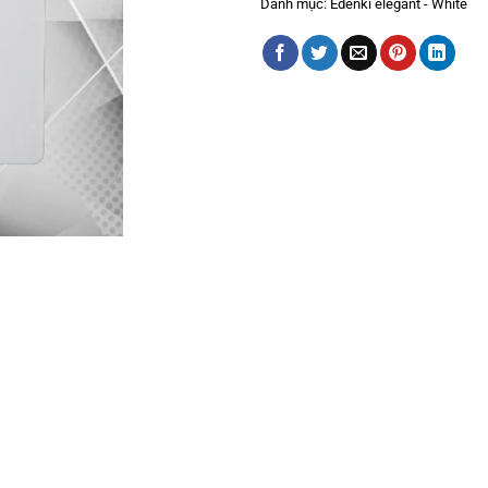
Danh mục:
Edenki elegant - White