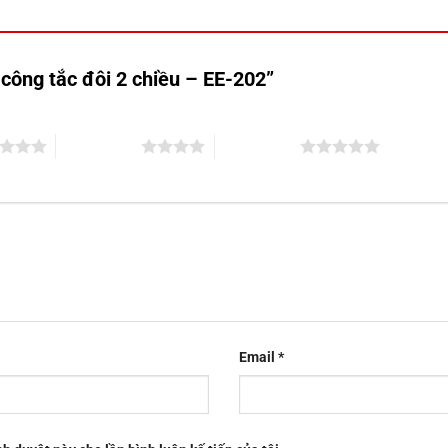
 công tắc đôi 2 chiều – EE-202”
4 trên 5 sao
5 trên 5 sao
Email
*