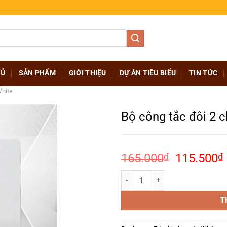
HỦ
SẢN PHẨM
GIỚI THIỆU
DỰ ÁN TIÊU BIỂU
TIN TỨC
White
Bộ công tắc đôi 2 
Giá
165.000
₫
115.500
₫
gốc
Bộ công tắc đôi 2 chiều – EE-202
là:
165.000₫
l
T