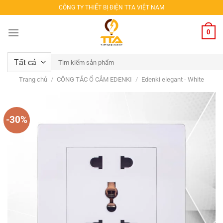
Bỏ
CÔNG TY THIẾT BỊ ĐIỆN TTA VIỆT NAM
qua
nội
0
dung
Tìm
kiếm:
Trang chủ
/
CÔNG TẮC Ổ CẮM EDENKI
/
Edenki elegant - White
-30%