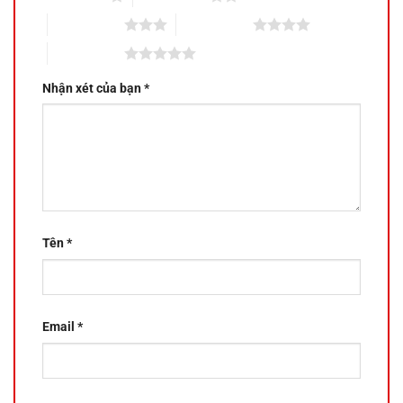
3 trên 5 sao
4 trên 5 sao
5 trên 5 sao
Nhận xét của bạn
*
Tên
*
Email
*