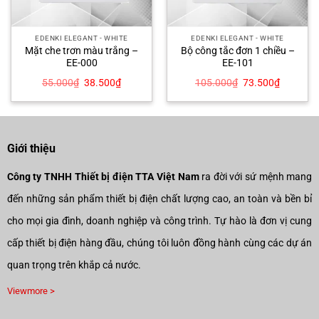
EDENKI ELEGANT - WHITE
EDENKI ELEGANT - WHITE
Mặt che trơn màu trắng –
Bộ công tắc đơn 1 chiều –
EE-000
EE-101
Giá
Giá
Giá
Giá
55.000
₫
38.500
₫
105.000
₫
73.500
₫
gốc
hiện
gốc
hiện
là:
tại
là:
tại
55.000₫.
là:
105.000₫.
là:
00₫.
38.500₫.
73.500₫
Giới thiệu
Công ty TNHH Thiết bị điện TTA Việt Nam
ra đời với sứ mệnh mang
đến những sản phẩm thiết bị điện chất lượng cao, an toàn và bền bỉ
cho mọi gia đình, doanh nghiệp và công trình. Tự hào là đơn vị cung
cấp thiết bị điện hàng đầu, chúng tôi luôn đồng hành cùng các dự án
quan trọng trên khắp cả nước.
Viewmore >