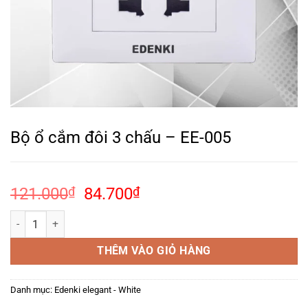
Bộ ổ cắm đôi 3 chấu – EE-005
Giá
Giá
121.000
₫
84.700
₫
gốc
hiện
Bộ ổ cắm đôi 3 chấu – EE-005 số lượng
là:
tại
121.000₫.
là:
THÊM VÀO GIỎ HÀNG
84.700₫.
Danh mục:
Edenki elegant - White