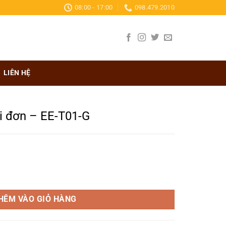
08:00 - 17:00
098.479.2010
LIÊN HỆ
i đơn – EE-T01-G
Giá
hiện
1-G số lượng
tại
.
à:
HÊM VÀO GIỎ HÀNG
108.500₫.