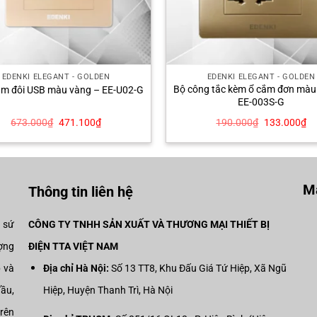
EDENKI ELEGANT - GOLDEN
EDENKI ELEGANT - GOLDEN
Bộ công tắc kèm ổ cắm đơn màu
ắm đôi USB màu vàng – EE-U02-G
EE-003S-G
Giá
Giá
Giá
Gi
673.000
₫
471.100
₫
190.000
₫
133.000
₫
gốc
hiện
gốc
hi
là:
tại
là:
tại
673.000₫.
là:
190.000₫.
là:
471.100₫.
13
Mạ
Thông tin liên hệ
i sứ
CÔNG TY TNHH SẢN XUẤT VÀ THƯƠNG MẠI THIẾT BỊ
ợng
ĐIỆN TTA VIỆT NAM
p và
Địa chỉ Hà Nội:
Số 13 TT8, Khu Đấu Giá Tứ Hiệp, Xã Ngũ
đầu,
Hiệp, Huyện Thanh Trì, Hà Nội
trên