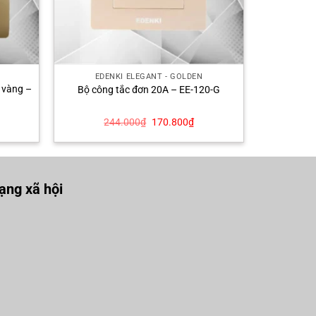
EDENKI ELEGANT - GOLDEN
 vàng –
Bộ công tắc đơn 20A – EE-120-G
á
Giá
Giá
244.000
₫
170.800
₫
ện
gốc
hiện
là:
tại
244.000₫.
là:
3.000₫.
170.800₫.
ng xã hội