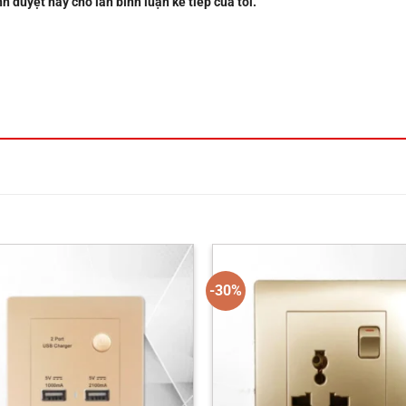
nh duyệt này cho lần bình luận kế tiếp của tôi.
-30%