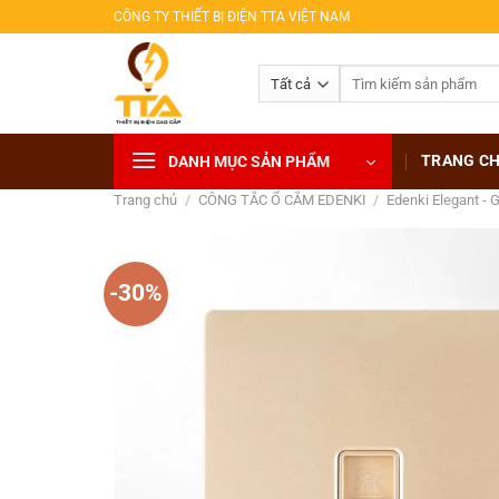
Bỏ
CÔNG TY THIẾT BỊ ĐIỆN TTA VIỆT NAM
qua
nội
Tìm
dung
kiếm:
TRANG C
DANH MỤC SẢN PHẨM
Trang chủ
/
CÔNG TẮC Ổ CẮM EDENKI
/
Edenki Elegant - 
-30%