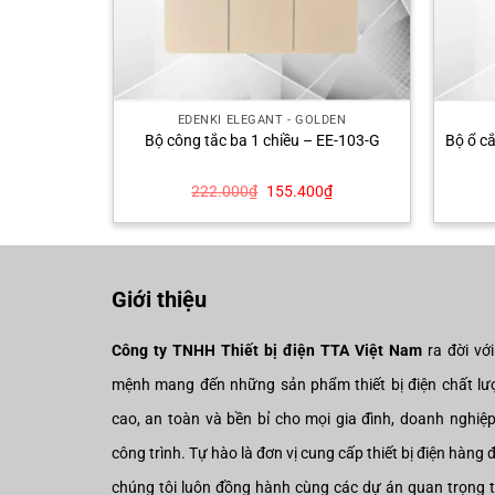
LDEN
EDENKI ELEGANT - GOLDEN
 EE-201-G
Bộ công tắc ba 1 chiều – EE-103-G
Bộ ổ c
Giá
Giá
Giá
0
₫
222.000
₫
155.400
₫
hiện
gốc
hiện
tại
là:
tại
₫.
là:
222.000₫.
là:
122.500₫.
155.400₫.
Giới thiệu
Công ty TNHH Thiết bị điện TTA Việt Nam
ra đời vớ
mệnh mang đến những sản phẩm thiết bị điện chất lư
cao, an toàn và bền bỉ cho mọi gia đình, doanh nghiệ
công trình. Tự hào là đơn vị cung cấp thiết bị điện hàng 
chúng tôi luôn đồng hành cùng các dự án quan trọng 