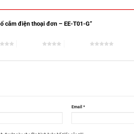
ộ ổ cắm điện thoại đơn – EE-T01-G”
4 trên 5 sao
5 trên 5 sao
Email
*