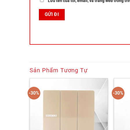
Lưu tên của tôi, email, và trang web trong trì
Sản Phẩm Tương Tự
-30%
-30%