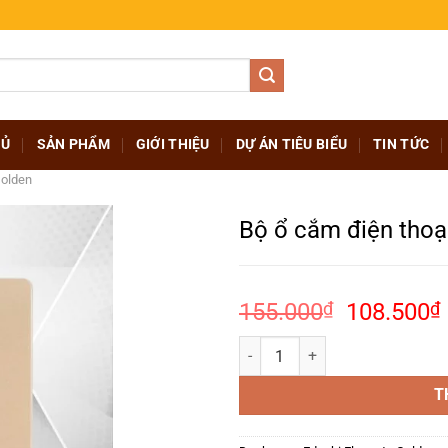
HỦ
SẢN PHẨM
GIỚI THIỆU
DỰ ÁN TIÊU BIỂU
TIN TỨC
Golden
Bộ ổ cắm điện thoạ
Giá
155.000
₫
108.500
₫
gốc
Bộ ổ cắm điện thoại đơn – EE-T0
là:
155.000₫
l
T