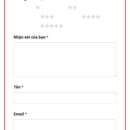
1 trên 5 sao
2 trên 5 sao
3 trên 5 sao
4 trên 5 sao
5 trên 5 sao
Nhận xét của bạn
*
Tên
*
Email
*