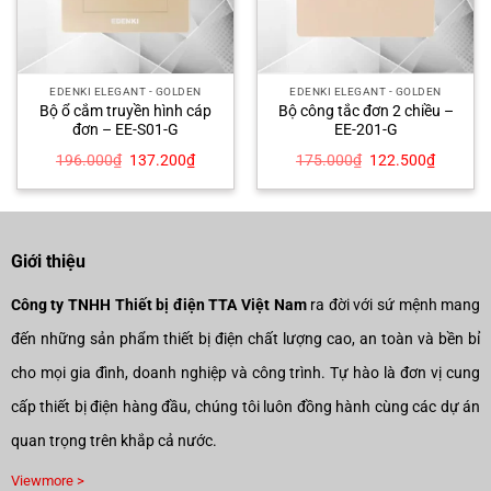
EDENKI ELEGANT - GOLDEN
EDENKI ELEGANT - GOLDEN
Bộ ổ cắm truyền hình cáp
Bộ công tắc đơn 2 chiều –
đơn – EE-S01-G
EE-201-G
Giá
Giá
Giá
Giá
196.000
₫
137.200
₫
175.000
₫
122.500
₫
gốc
hiện
gốc
hiện
là:
tại
là:
tại
196.000₫.
là:
175.000₫.
là:
00₫.
137.200₫.
122.500
Giới thiệu
Công ty TNHH Thiết bị điện TTA Việt Nam
ra đời với sứ mệnh mang
đến những sản phẩm thiết bị điện chất lượng cao, an toàn và bền bỉ
cho mọi gia đình, doanh nghiệp và công trình. Tự hào là đơn vị cung
cấp thiết bị điện hàng đầu, chúng tôi luôn đồng hành cùng các dự án
quan trọng trên khắp cả nước.
Viewmore >