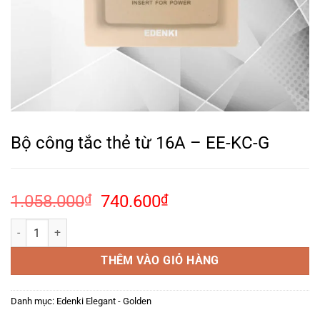
Bộ công tắc thẻ từ 16A – EE-KC-G
Giá
Giá
1.058.000
₫
740.600
₫
gốc
hiện
Bộ công tắc thẻ từ 16A – EE-KC-G số lượng
là:
tại
1.058.000₫.
là:
THÊM VÀO GIỎ HÀNG
740.600₫.
Danh mục:
Edenki Elegant - Golden