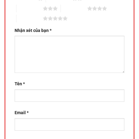
3 trên 5 sao
4 trên 5 sao
5 trên 5 sao
Nhận xét của bạn
*
Tên
*
Email
*