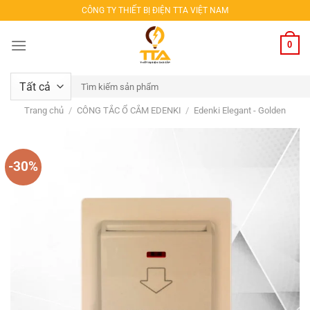
Bỏ
CÔNG TY THIẾT BỊ ĐIỆN TTA VIỆT NAM
qua
nội
0
dung
Tìm
kiếm:
Trang chủ
/
CÔNG TẮC Ổ CẮM EDENKI
/
Edenki Elegant - Golden
-30%