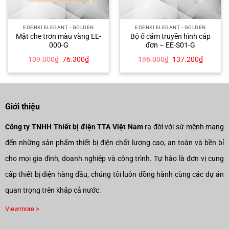
EDENKI ELEGANT - GOLDEN
EDENKI ELEGANT - GOLDEN
Mặt che trơn màu vàng EE-
Bộ ổ cắm truyền hình cáp
000-G
đơn – EE-S01-G
Giá
Giá
Giá
Giá
109.000
₫
76.300
₫
196.000
₫
137.200
₫
gốc
hiện
gốc
hiện
là:
tại
là:
tại
109.000₫.
là:
196.000₫.
là:
00₫.
76.300₫.
137.200
Giới thiệu
Công ty TNHH Thiết bị điện TTA Việt Nam
ra đời với sứ mệnh mang
đến những sản phẩm thiết bị điện chất lượng cao, an toàn và bền bỉ
cho mọi gia đình, doanh nghiệp và công trình. Tự hào là đơn vị cung
cấp thiết bị điện hàng đầu, chúng tôi luôn đồng hành cùng các dự án
quan trọng trên khắp cả nước.
Viewmore >