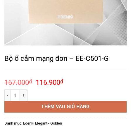
Bộ ổ cắm mạng đơn – EE-C501-G
Giá
Giá
167.000
₫
116.900
₫
gốc
hiện
Bộ ổ cắm mạng đơn – EE-C501-G số lượng
là:
tại
167.000₫.
là:
THÊM VÀO GIỎ HÀNG
116.900₫.
Danh mục:
Edenki Elegant - Golden