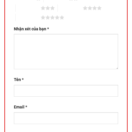
3 trên 5 sao
4 trên 5 sao
5 trên 5 sao
Nhận xét của bạn
*
Tên
*
Email
*