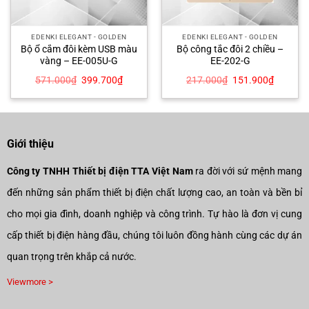
EDENKI ELEGANT - GOLDEN
EDENKI ELEGANT - GOLDEN
Bộ ổ cắm đôi kèm USB màu
Bộ công tắc đôi 2 chiều –
vàng – EE-005U-G
EE-202-G
Giá
Giá
Giá
Giá
571.000
₫
399.700
₫
217.000
₫
151.900
₫
gốc
hiện
gốc
hiện
là:
tại
là:
tại
571.000₫.
là:
217.000₫.
là:
00₫.
399.700₫.
151.900
Giới thiệu
Công ty TNHH Thiết bị điện TTA Việt Nam
ra đời với sứ mệnh mang
đến những sản phẩm thiết bị điện chất lượng cao, an toàn và bền bỉ
cho mọi gia đình, doanh nghiệp và công trình. Tự hào là đơn vị cung
cấp thiết bị điện hàng đầu, chúng tôi luôn đồng hành cùng các dự án
quan trọng trên khắp cả nước.
Viewmore >