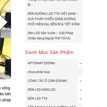
Bỉ
ĐÈN ĐƯỜNG LED TTA VIỆT NAM –
GIẢI PHÁP CHIẾU SÁNG ĐƯỜNG
PHỐ HIỆN ĐẠI, BỀN BỈ & TIẾT KIỆM
Đèn LED Sân Vườn – Giải Pháp
Chiếu Sáng Ngoài Trời Tối Ưu
Danh Mục Sản Phẩm
APTOMAT EDENKI
chưa phân loại
CÔNG TẮC Ổ CẮM EDENKI
n sống.
ĐÈN LED KINGLED
ên tiến
ĐÈN LED TTA
ải pháp