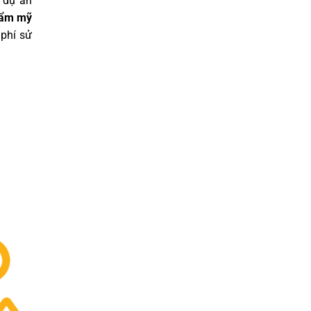
c dự án
thẩm mỹ
 phí sử