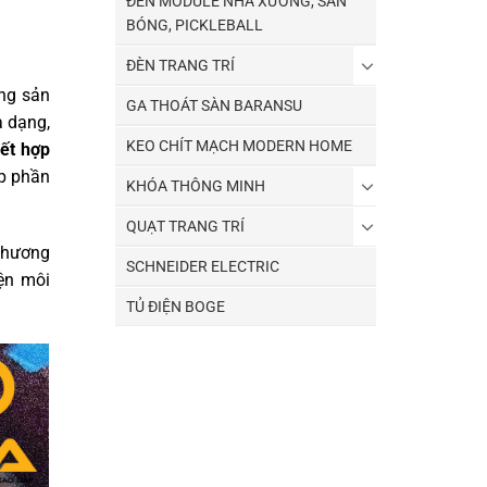
ĐÈN MODULE NHÀ XƯỞNG, SÂN
BÓNG, PICKLEBALL
ĐÈN TRANG TRÍ
ng sản
GA THOÁT SÀN BARANSU
a dạng,
KEO CHÍT MẠCH MODERN HOME
ết hợp
óp phần
KHÓA THÔNG MINH
QUẠT TRANG TRÍ
 phương
SCHNEIDER ELECTRIC
iện môi
TỦ ĐIỆN BOGE