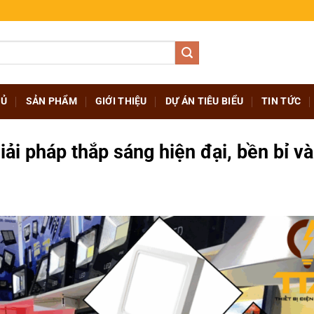
HỦ
SẢN PHẨM
GIỚI THIỆU
DỰ ÁN TIÊU BIỂU
TIN TỨC
ải pháp thắp sáng hiện đại, bền bỉ và 