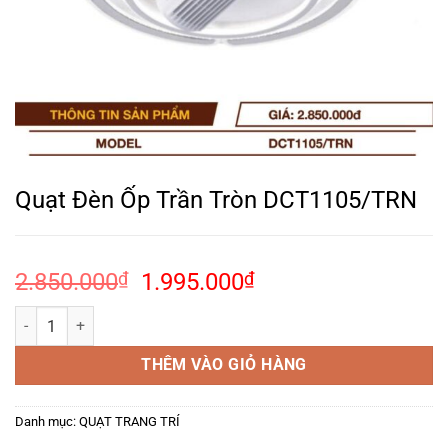
Quạt Đèn Ốp Trần Tròn DCT1105/TRN
Giá
Giá
2.850.000
₫
1.995.000
₫
gốc
hiện
Quạt Đèn Ốp Trần Tròn DCT1105/TRN số lượng
là:
tại
2.850.000₫.
là:
THÊM VÀO GIỎ HÀNG
1.995.000₫.
Danh mục:
QUẠT TRANG TRÍ