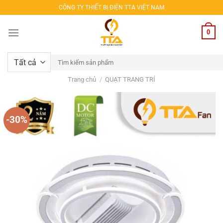
Bỏ
CÔNG TY THIẾT BỊ ĐIỆN TTA VIỆT NAM
qua
nội
0
dung
Tìm
kiếm:
Trang chủ
/
QUẠT TRANG TRÍ
-30%