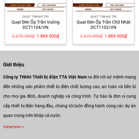
QUẠT TRANG TRÍ
QUẠT TRANG TRÍ
Quạt Đèn Ốp Trần Vuông
Quạt Đèn Ốp Trần Chữ Nhật
DCT1104/VN
DCT1102/VN
Giá
Giá
Giá
Giá
2.670.000
₫
1.869.000
₫
2.670.000
₫
1.869.000
₫
gốc
hiện
gốc
hiện
là:
tại
là:
tại
2.670.000₫.
là:
2.670.000₫.
là:
2.000₫.
1.869.000₫.
1.869
Giới thiệu
Công ty TNHH Thiết bị điện TTA Việt Nam
ra đời với sứ mệnh mang
đến những sản phẩm thiết bị điện chất lượng cao, an toàn và bền bỉ
cho mọi gia đình, doanh nghiệp và công trình. Tự hào là đơn vị cung
cấp thiết bị điện hàng đầu, chúng tôi luôn đồng hành cùng các dự án
quan trọng trên khắp cả nước.
Viewmore >