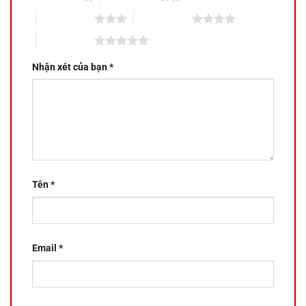
3 trên 5 sao
4 trên 5 sao
5 trên 5 sao
Nhận xét của bạn
*
Tên
*
Email
*