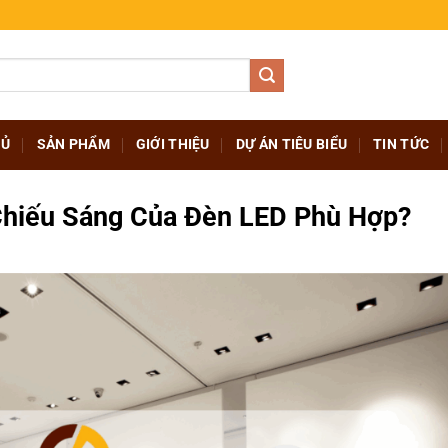
HỦ
SẢN PHẨM
GIỚI THIỆU
DỰ ÁN TIÊU BIỂU
TIN TỨC
hiếu Sáng Của Đèn LED Phù Hợp?