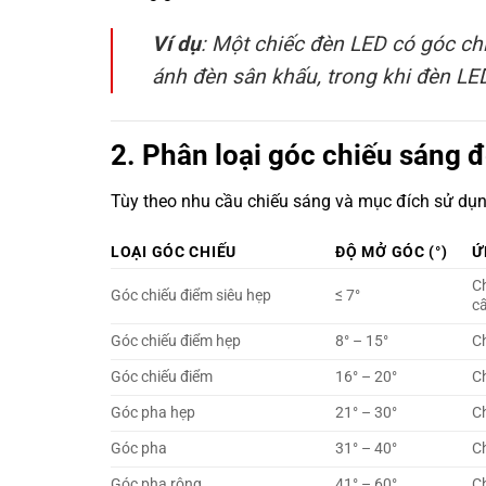
Ví dụ
: Một chiếc đèn LED có góc ch
ánh đèn sân khấu, trong khi đèn LE
2. Phân loại góc chiếu sáng 
Tùy theo nhu cầu chiếu sáng và mục đích sử dụ
LOẠI GÓC CHIẾU
ĐỘ MỞ GÓC (°)
Ứ
C
Góc chiếu điểm siêu hẹp
≤ 7°
c
Góc chiếu điểm hẹp
8° – 15°
Ch
Góc chiếu điểm
16° – 20°
Ch
Góc pha hẹp
21° – 30°
C
Góc pha
31° – 40°
C
Góc pha rộng
41° – 60°
C