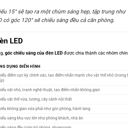
iếu 15° sẽ tạo ra một chùm sáng hẹp, tập trung như
D có góc 120° sẽ chiếu sáng đều cả căn phòng.
đèn LED
ng,
góc chiếu sáng của đèn LED
được chia thành các nhóm chín
NG DỤNG ĐIỂN HÌNH
hiếu điểm cực kỳ chính xác, tạo điểm nhấn mạnh cho vật thể nhỏ (trưng
ấp)
iếu vật nhỏ, tranh nghệ thuật, tạo điểm nhấn không gian
iếu vật thể vừa, tượng, cây cảnh nội thất
hiếu không gian vừa phải như góc phòng, hành lang
hiếu sáng khu vực lớn như phòng khách, nhà ăn
hiếu sáng đều toàn bộ phòng, showroom