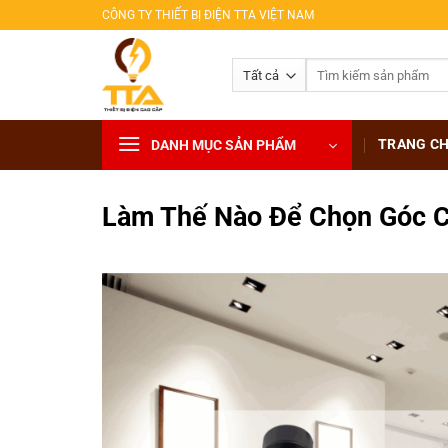
Bỏ
CÔNG TY THIẾT BỊ ĐIỆN TTA VIỆT NAM
qua
nội
Tìm
dung
kiếm:
TRANG C
DANH MỤC SẢN PHẨM
Làm Thế Nào Để Chọn Góc C