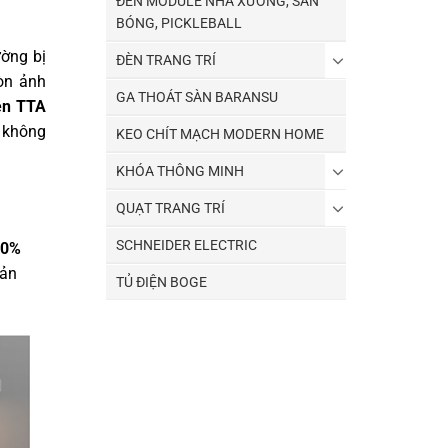
ĐÈN MODULE NHÀ XƯỞNG, SÂN
BÓNG, PICKLEBALL
ường bị
ĐÈN TRANG TRÍ
òn ảnh
GA THOÁT SÀN BARANSU
iện TTA
g không
KEO CHÍT MẠCH MODERN HOME
KHÓA THÔNG MINH
QUẠT TRANG TRÍ
SCHNEIDER ELECTRIC
50%
sản
TỦ ĐIỆN BOGE