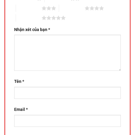
3 trên 5 sao
4 trên 5 sao
5 trên 5 sao
Nhận xét của bạn
*
Tên
*
Email
*