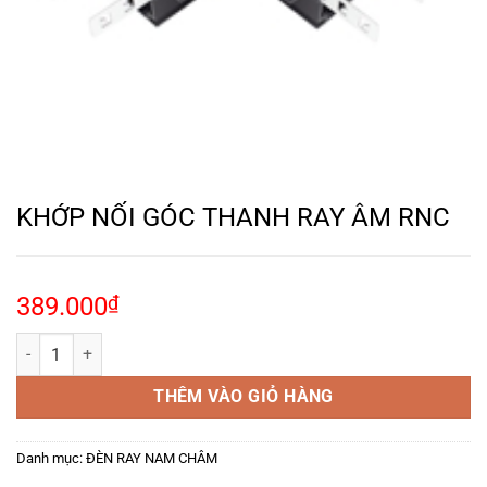
KHỚP NỐI GÓC THANH RAY ÂM RNC
389.000
₫
KHỚP NỐI GÓC THANH RAY ÂM RNC số lượng
THÊM VÀO GIỎ HÀNG
Danh mục:
ĐÈN RAY NAM CHÂM