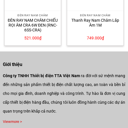
ĐÈN RAY NAM CHÂM
ĐÈN RAY NAM CHÂM
ĐÈN RAY NAM CHÂM CHIẾU
Thanh Ray Nam Châm Lắp
RỌI ÂM CRA 6W ĐEN (RNC-
Âm 1M
6SS-CRA)
521.000
₫
749.000
₫
Giới thiệu
Công ty TNHH Thiết bị điện TTA Việt Nam
ra đời với sứ mệnh mang
đến những sản phẩm thiết bị điện chất lượng cao, an toàn và bền bỉ
cho mọi gia đình, doanh nghiệp và công trình. Tự hào là đơn vị cung
cấp thiết bị điện hàng đầu, chúng tôi luôn đồng hành cùng các dự án
quan trọng trên khắp cả nước.
Viewmore >