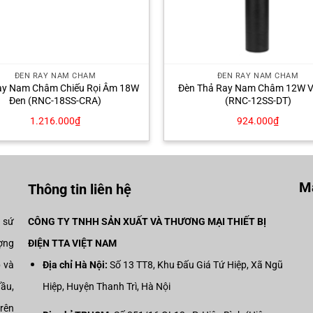
ĐÈN RAY NAM CHÂM
ĐÈN RAY NAM CHÂM
ay Nam Châm Chiếu Rọi Âm 18W
Đèn Thả Ray Nam Châm 12W V
Đen (RNC-18SS-CRA)
(RNC-12SS-DT)
1.216.000
₫
924.000
₫
Mạ
Thông tin liên hệ
i sứ
CÔNG TY TNHH SẢN XUẤT VÀ THƯƠNG MẠI THIẾT BỊ
ợng
ĐIỆN TTA VIỆT NAM
p và
Địa chỉ Hà Nội:
Số 13 TT8, Khu Đấu Giá Tứ Hiệp, Xã Ngũ
đầu,
Hiệp, Huyện Thanh Trì, Hà Nội
trên