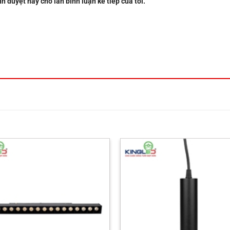
nh duyệt này cho lần bình luận kế tiếp của tôi.