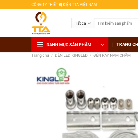
Bỏ
CÔNG TY THIẾT BỊ ĐIỆN TTA VIỆT NAM
qua
nội
Tìm
dung
kiếm:
TRANG C
DANH MỤC SẢN PHẨM
Trang chủ
/
ĐÈN LED KINGLED
/
ĐÈN RAY NAM CHÂM