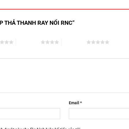
“CÁP THẢ THANH RAY NỔI RNC”
4 trên 5 sao
5 trên 5 sao
Email
*