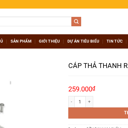
HỦ
SẢN PHẨM
GIỚI THIỆU
DỰ ÁN TIÊU BIỂU
TIN TỨC
CÁP THẢ THANH R
259.000
₫
CÁP THẢ THANH RAY NỔI RNC số
T