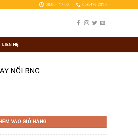
08:00 - 17:00
098.479.2010
LIÊN HỆ
AY NỔI RNC
 lượng
HÊM VÀO GIỎ HÀNG