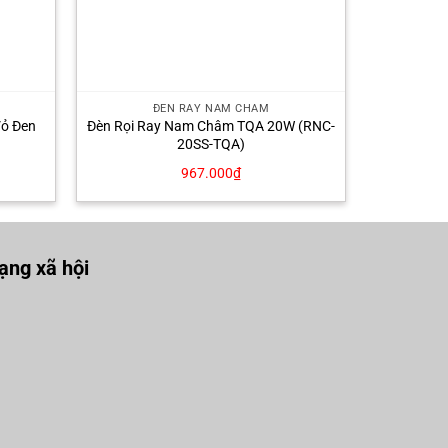
ĐÈN RAY NAM CHÂM
ỏ Đen
Đèn Rọi Ray Nam Châm TQA 20W (RNC-
20SS-TQA)
967.000
₫
ng xã hội