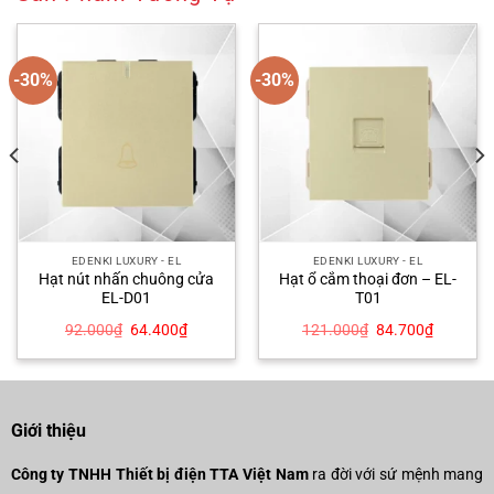
-30%
-30%
EDENKI LUXURY - EL
EDENKI LUXURY - EL
Hạt nút nhấn chuông cửa
Hạt ổ cắm thoại đơn – EL-
EL-D01
T01
Giá
Giá
Giá
Giá
92.000
₫
64.400
₫
121.000
₫
84.700
₫
gốc
hiện
gốc
hiện
là:
tại
là:
tại
92.000₫.
là:
121.000₫.
là:
00₫.
64.400₫.
84.700₫
Giới thiệu
Công ty TNHH Thiết bị điện TTA Việt Nam
ra đời với sứ mệnh mang