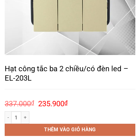
Hạt công tắc ba 2 chiều/có đèn led –
EL-203L
Giá
Giá
337.000
₫
235.900
₫
gốc
hiện
Hạt công tắc ba 2 chiều/có đèn led – EL-203L số lượng
là:
tại
337.000₫.
là:
THÊM VÀO GIỎ HÀNG
235.900₫.