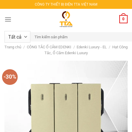
Bỏ
CÔNG TY THIẾT BỊ ĐIỆN TTA VIỆT NAM
qua
nội
0
dung
Tìm
kiếm:
Trang chủ
/
CÔNG TẮC Ổ CẮM EDENKI
/
Edenki Luxury - EL
/
Hạt Công
Tắc, Ổ Cắm Edenki Luxury
-30%