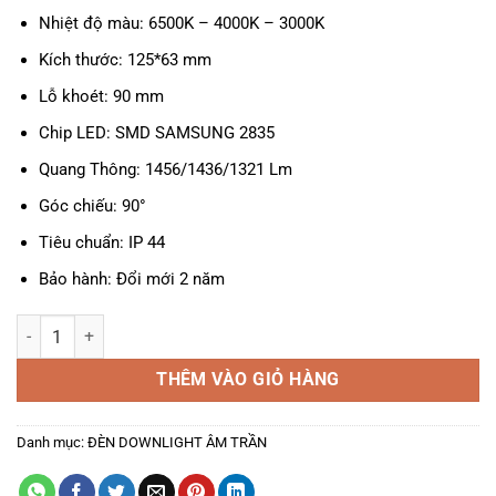
Nhiệt độ màu: 6500K – 4000K – 3000K
Kích thước: 125*63 mm
Lỗ khoét: 90 mm
Chip LED: SMD SAMSUNG 2835
Quang Thông: 1456/1436/1321 Lm
Góc chiếu: 90°
Tiêu chuẩn: IP 44
Bảo hành: Đổi mới 2 năm
ĐÈN LED ÂM TRẦN DIAMOND SÂU 15W, LỖ KHOÉT 110MM, ÁNH SÁN
THÊM VÀO GIỎ HÀNG
Danh mục:
ĐÈN DOWNLIGHT ÂM TRẦN