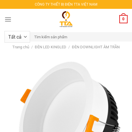
Bỏ
CÔNG TY THIẾT BỊ ĐIỆN TTA VIỆT NAM
qua
nội
0
dung
Tìm
kiếm:
Trang chủ
/
ĐÈN LED KINGLED
/
ĐÈN DOWNLIGHT ÂM TRẦN