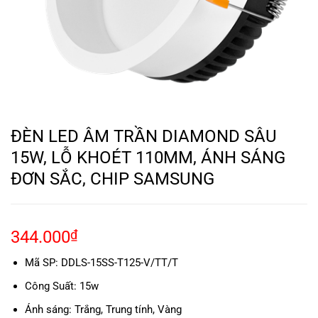
ĐÈN LED ÂM TRẦN DIAMOND SÂU
15W, LỖ KHOÉT 110MM, ÁNH SÁNG
ĐƠN SẮC, CHIP SAMSUNG
344.000
₫
Mã SP:
DDLS-15SS-T125-V/TT/T
Công Suất: 15w
Ánh sáng: Trắng, Trung tính, Vàng