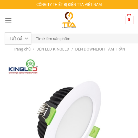
Bỏ
CÔNG TY THIẾT BỊ ĐIỆN TTA VIỆT NAM
qua
nội
0
dung
Tìm
kiếm:
Trang chủ
/
ĐÈN LED KINGLED
/
ĐÈN DOWNLIGHT ÂM TRẦN