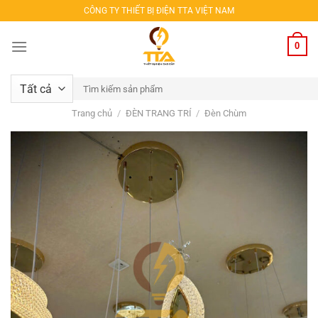
Bỏ
CÔNG TY THIẾT BỊ ĐIỆN TTA VIỆT NAM
qua
nội
0
dung
Tìm
kiếm:
Trang chủ
/
ĐÈN TRANG TRÍ
/
Đèn Chùm