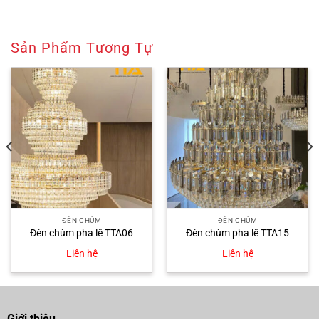
Sản Phẩm Tương Tự
ĐÈN CHÙM
ĐÈN CHÙM
Đèn chùm pha lê TTA06
Đèn chùm pha lê TTA15
Liên hệ
Liên hệ
Giới thiệu