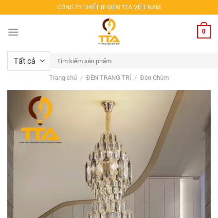
Bỏ
CÔNG TY THIẾT BỊ ĐIỆN TTA VIỆT NAM
qua
nội
0
dung
Tìm
kiếm:
Trang chủ
/
ĐÈN TRANG TRÍ
/
Đèn Chùm