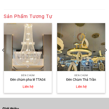
Sản Phẩm Tương Tự
ĐÈN CHÙM
ĐÈN CHÙM
Đèn chùm pha lê TTA04
Đèn Chùm Thả Trần
Liên hệ
Liên hệ
Giới thiệu