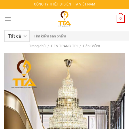
Bỏ
CÔNG TY THIẾT BỊ ĐIỆN TTA VIỆT NAM
qua
nội
0
dung
Tìm
kiếm:
Trang chủ
/
ĐÈN TRANG TRÍ
/
Đèn Chùm