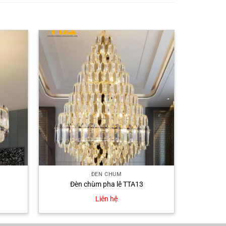
ĐÈN CHÙM
Đèn chùm pha lê TTA13
Liên hệ