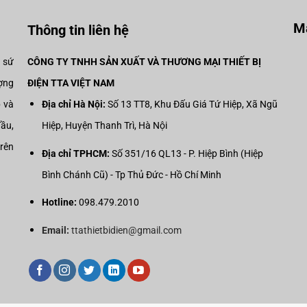
Mạ
Thông tin liên hệ
i sứ
CÔNG TY TNHH SẢN XUẤT VÀ THƯƠNG MẠI THIẾT BỊ
ợng
ĐIỆN TTA VIỆT NAM
p và
Địa chỉ Hà Nội:
Số 13 TT8, Khu Đấu Giá Tứ Hiệp, Xã Ngũ
đầu,
Hiệp, Huyện Thanh Trì, Hà Nội
trên
Địa chỉ TPHCM:
Số 351/16 QL13 - P. Hiệp Bình (Hiệp
Bình Chánh Cũ) - Tp Thủ Đức - Hồ Chí Minh
Hotline:
098.479.2010
Email:
ttathietbidien@gmail.com