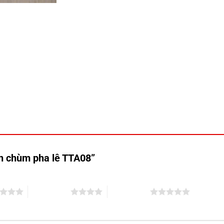
èn chùm pha lê TTA08”
4 trên 5 sao
5 trên 5 sao