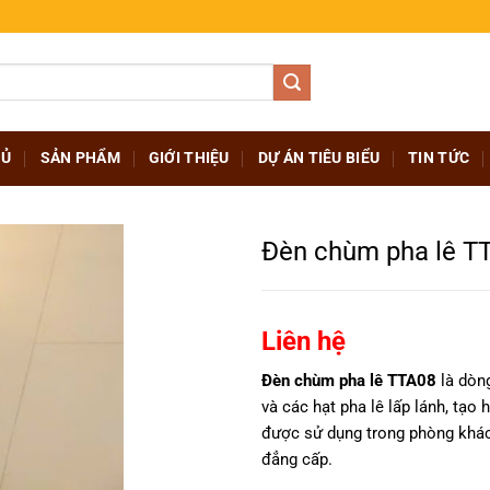
HỦ
SẢN PHẨM
GIỚI THIỆU
DỰ ÁN TIÊU BIỂU
TIN TỨC
Đèn chùm pha lê T
Liên hệ
Đèn chùm pha lê TTA08
là dòng
và các hạt pha lê lấp lánh, tạo
được sử dụng trong phòng khác
đẳng cấp.