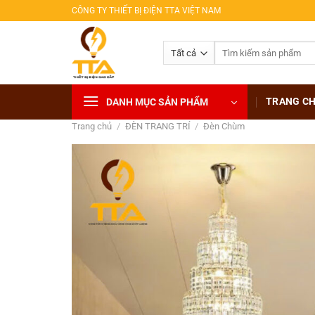
Bỏ
CÔNG TY THIẾT BỊ ĐIỆN TTA VIỆT NAM
qua
nội
Tìm
dung
kiếm:
TRANG C
DANH MỤC SẢN PHẨM
Trang chủ
/
ĐÈN TRANG TRÍ
/
Đèn Chùm