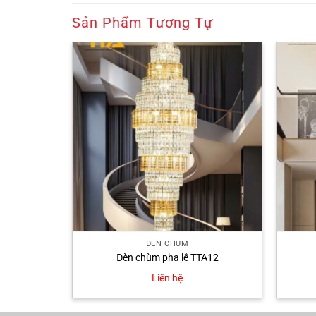
Sản Phẩm Tương Tự
ĐÈN CHÙM
ần
Đèn chùm pha lê TTA12
Liên hệ