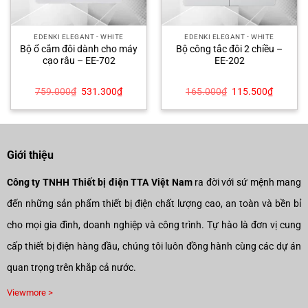
EDENKI ELEGANT - WHITE
EDENKI ELEGANT - WHITE
Bộ ổ cắm đôi dành cho máy
Bộ công tắc đôi 2 chiều –
cạo râu – EE-702
EE-202
Giá
Giá
Giá
Giá
759.000
₫
531.300
₫
165.000
₫
115.500
₫
gốc
hiện
gốc
hiện
là:
tại
là:
tại
759.000₫.
là:
165.000₫.
là:
₫.
531.300₫.
115.500
Giới thiệu
Công ty TNHH Thiết bị điện TTA Việt Nam
ra đời với sứ mệnh mang
đến những sản phẩm thiết bị điện chất lượng cao, an toàn và bền bỉ
cho mọi gia đình, doanh nghiệp và công trình. Tự hào là đơn vị cung
cấp thiết bị điện hàng đầu, chúng tôi luôn đồng hành cùng các dự án
quan trọng trên khắp cả nước.
Viewmore >