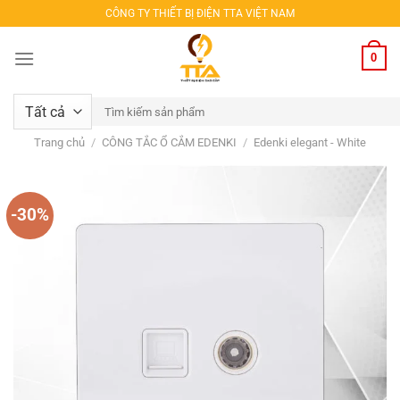
Bỏ
CÔNG TY THIẾT BỊ ĐIỆN TTA VIỆT NAM
qua
nội
0
dung
Tìm
kiếm:
Trang chủ
/
CÔNG TẮC Ổ CẮM EDENKI
/
Edenki elegant - White
-30%