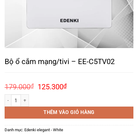
Bộ ổ cắm mạng/tivi – EE-C5TV02
Giá
Giá
179.000
₫
125.300
₫
gốc
hiện
Bộ ổ cắm mạng/tivi – EE-C5TV02 số lượng
là:
tại
179.000₫.
là:
THÊM VÀO GIỎ HÀNG
125.300₫.
Danh mục:
Edenki elegant - White