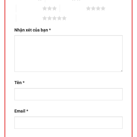
3 trên 5 sao
4 trên 5 sao
5 trên 5 sao
Nhận xét của bạn
*
Tên
*
Email
*