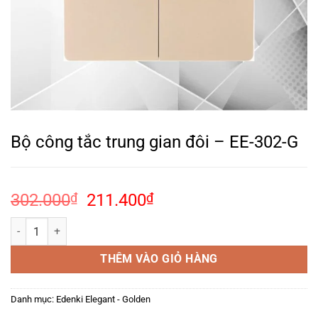
Bộ công tắc trung gian đôi – EE-302-G
Giá
Giá
302.000
₫
211.400
₫
gốc
hiện
Bộ công tắc trung gian đôi – EE-302-G số lượng
là:
tại
302.000₫.
là:
THÊM VÀO GIỎ HÀNG
211.400₫.
Danh mục:
Edenki Elegant - Golden