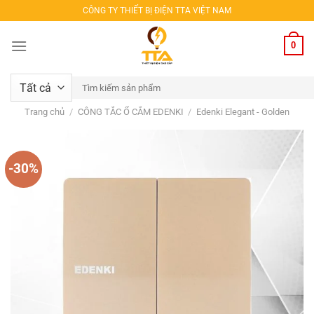
Bỏ
CÔNG TY THIẾT BỊ ĐIỆN TTA VIỆT NAM
qua
nội
0
dung
Tìm
kiếm:
Trang chủ
/
CÔNG TẮC Ổ CẮM EDENKI
/
Edenki Elegant - Golden
-30%