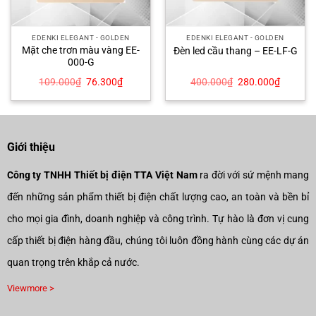
EDENKI ELEGANT - GOLDEN
EDENKI ELEGANT - GOLDEN
Mặt che trơn màu vàng EE-
Đèn led cầu thang – EE-LF-G
000-G
Giá
Giá
Giá
Giá
109.000
₫
76.300
₫
400.000
₫
280.000
₫
gốc
hiện
gốc
hiện
là:
tại
là:
tại
109.000₫.
là:
400.000₫.
là:
00₫.
76.300₫.
280.000
Giới thiệu
Công ty TNHH Thiết bị điện TTA Việt Nam
ra đời với sứ mệnh mang
đến những sản phẩm thiết bị điện chất lượng cao, an toàn và bền bỉ
cho mọi gia đình, doanh nghiệp và công trình. Tự hào là đơn vị cung
cấp thiết bị điện hàng đầu, chúng tôi luôn đồng hành cùng các dự án
quan trọng trên khắp cả nước.
Viewmore >