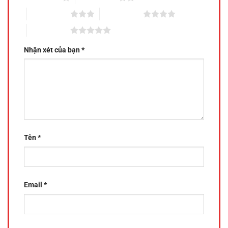
3 trên 5 sao
4 trên 5 sao
5 trên 5 sao
Nhận xét của bạn
*
Tên
*
Email
*