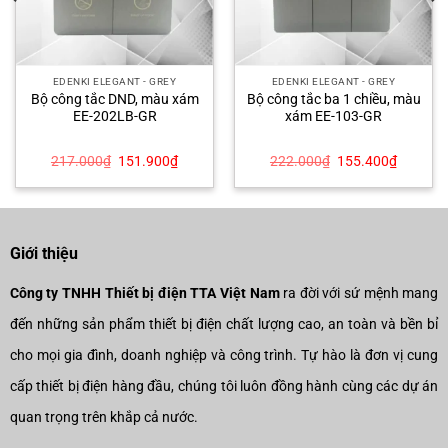
EDENKI ELEGANT - GREY
EDENKI ELEGANT - GREY
Bộ công tắc DND, màu xám
Bộ công tắc ba 1 chiều, màu
EE-202LB-GR
xám EE-103-GR
Giá
Giá
Giá
Giá
217.000
₫
151.900
₫
222.000
₫
155.400
₫
gốc
hiện
gốc
hiện
là:
tại
là:
tại
217.000₫.
là:
222.000₫.
là:
00₫.
151.900₫.
155.400
Giới thiệu
Công ty TNHH Thiết bị điện TTA Việt Nam
ra đời với sứ mệnh mang
đến những sản phẩm thiết bị điện chất lượng cao, an toàn và bền bỉ
cho mọi gia đình, doanh nghiệp và công trình. Tự hào là đơn vị cung
cấp thiết bị điện hàng đầu, chúng tôi luôn đồng hành cùng các dự án
quan trọng trên khắp cả nước.