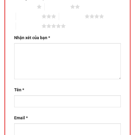
1 trên 5 sao
2 trên 5 sao
3 trên 5 sao
4 trên 5 sao
5 trên 5 sao
Nhận xét của bạn
*
Tên
*
Email
*