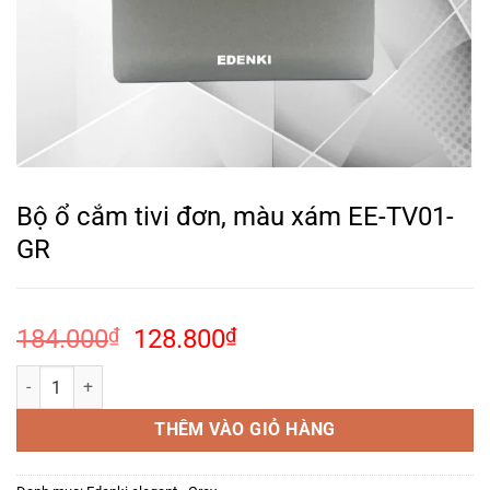
Bộ ổ cắm tivi đơn, màu xám EE-TV01-
GR
Giá
Giá
184.000
₫
128.800
₫
gốc
hiện
Bộ ổ cắm tivi đơn, màu xám EE-TV01-GR số lượng
là:
tại
184.000₫.
là:
THÊM VÀO GIỎ HÀNG
128.800₫.