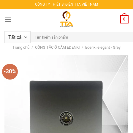
Bỏ
CÔNG TY THIẾT BỊ ĐIỆN TTA VIỆT NAM
qua
nội
0
dung
Tìm
kiếm:
Trang chủ
/
CÔNG TẮC Ổ CẮM EDENKI
/
Edenki elegant - Grey
-30%