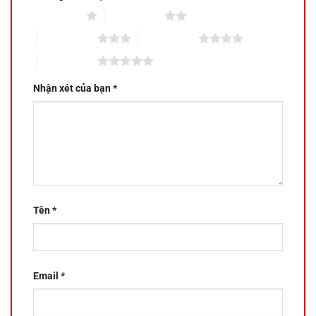
1 trên 5 sao
2 trên 5 sao
3 trên 5 sao
4 trên 5 sao
5 trên 5 sao
Nhận xét của bạn
*
Tên
*
Email
*