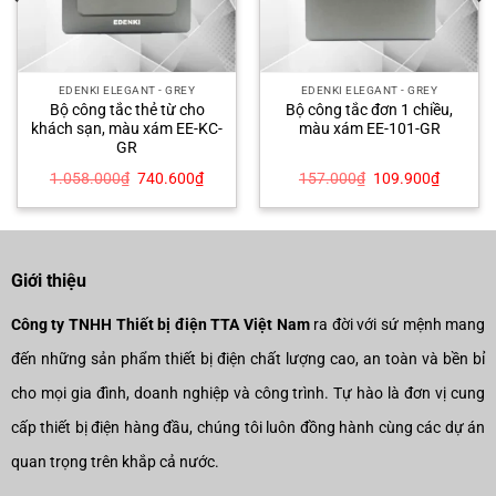
EDENKI ELEGANT - GREY
EDENKI ELEGANT - GREY
Bộ công tắc thẻ từ cho
Bộ công tắc đơn 1 chiều,
khách sạn, màu xám EE-KC-
màu xám EE-101-GR
GR
Giá
Giá
Giá
Giá
1.058.000
₫
740.600
₫
157.000
₫
109.900
₫
gốc
hiện
gốc
hiện
là:
tại
là:
tại
1.058.000₫.
là:
157.000₫.
là:
00₫.
740.600₫.
109.900
Giới thiệu
Công ty TNHH Thiết bị điện TTA Việt Nam
ra đời với sứ mệnh mang
đến những sản phẩm thiết bị điện chất lượng cao, an toàn và bền bỉ
cho mọi gia đình, doanh nghiệp và công trình. Tự hào là đơn vị cung
cấp thiết bị điện hàng đầu, chúng tôi luôn đồng hành cùng các dự án
quan trọng trên khắp cả nước.