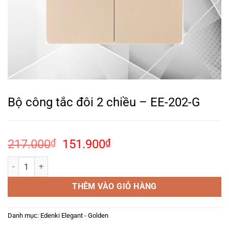
Bộ công tắc đôi 2 chiều – EE-202-G
Giá
Giá
217.000
₫
151.900
₫
gốc
hiện
Bộ công tắc đôi 2 chiều – EE-202-G số lượng
là:
tại
217.000₫.
là:
THÊM VÀO GIỎ HÀNG
151.900₫.
Danh mục:
Edenki Elegant - Golden