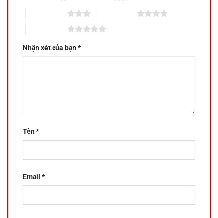
3 trên 5 sao
4 trên 5 sao
5 trên 5 sao
Nhận xét của bạn
*
Tên
*
Email
*