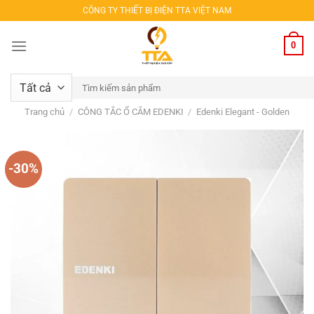
Bỏ
CÔNG TY THIẾT BỊ ĐIỆN TTA VIỆT NAM
qua
nội
0
dung
Tìm
kiếm:
Trang chủ
/
CÔNG TẮC Ổ CẮM EDENKI
/
Edenki Elegant - Golden
-30%