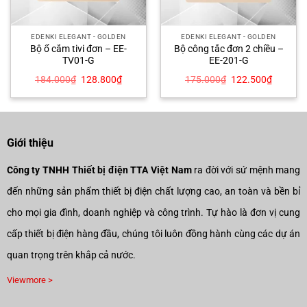
EDENKI ELEGANT - GOLDEN
EDENKI ELEGANT - GOLDEN
Bộ ổ cắm tivi đơn – EE-
Bộ công tắc đơn 2 chiều –
TV01-G
EE-201-G
Giá
Giá
Giá
Giá
184.000
₫
128.800
₫
175.000
₫
122.500
₫
gốc
hiện
gốc
hiện
là:
tại
là:
tại
184.000₫.
là:
175.000₫.
là:
00₫.
128.800₫.
122.500
Giới thiệu
Công ty TNHH Thiết bị điện TTA Việt Nam
ra đời với sứ mệnh mang
đến những sản phẩm thiết bị điện chất lượng cao, an toàn và bền bỉ
cho mọi gia đình, doanh nghiệp và công trình. Tự hào là đơn vị cung
cấp thiết bị điện hàng đầu, chúng tôi luôn đồng hành cùng các dự án
quan trọng trên khắp cả nước.
Viewmore >