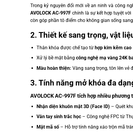
Trong kỷ nguyên đổi mới về an ninh và công ngh
AVOLOCK AC-997F
chính là sự kết hợp tuyệt vờ
còn góp phần tô điểm cho không gian sống sang 
2. Thiết kế sang trọng, vật li
Thân khóa được chế tạo từ
hợp kim kẽm cao
Xử lý bề mặt bằng
công nghệ mạ vàng 24K ba
Màu hoàn thiện:
Vàng sang trọng, tôn lên vẻ đ
3. Tính năng mở khóa đa dạng
AVOLOCK AC-997F tích hợp
nhiều phương 
Nhận diện khuôn mặt 3D (Face ID)
– Quét khu
Vân tay sinh trắc học
– Công nghệ FPC từ Thụy
Mật mã số
– Hỗ trợ tính năng xáo trộn mã trá