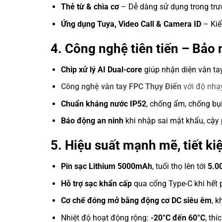
Thẻ từ & chìa cơ
– Dễ dàng sử dụng trong trư
Ứng dụng Tuya, Video Call & Camera ID
– Kiể
4. Công nghệ tiên tiến – Bảo 
Chip xử lý AI Dual-core
giúp nhận diện vân ta
Công nghệ vân tay FPC Thụy Điển
với độ nhạy
Chuẩn kháng nước IP52
, chống ẩm, chống bụi
Báo động an ninh
khi nhập sai mật khẩu, cậy
5. Hiệu suất mạnh mẽ, tiết k
Pin sạc Lithium 5000mAh
, tuổi thọ lên tới
5.0
Hỗ trợ sạc khẩn cấp
qua cổng Type-C khi hết p
Cơ chế đóng mở bằng động cơ DC siêu êm
, k
Nhiệt độ hoạt động rộng:
-20°C đến 60°C
, th