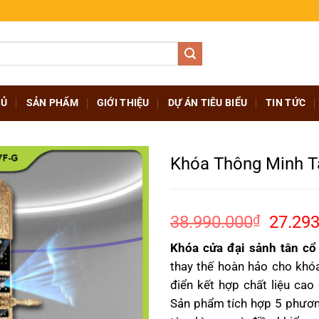
HỦ
SẢN PHẨM
GIỚI THIỆU
DỰ ÁN TIÊU BIỂU
TIN TỨC
Khóa Thông Minh 
Giá
38.990.000
₫
27.293
gốc
Khóa cửa đại sảnh tân cổ
là:
thay thế hoàn hảo cho khó
38.99
điển kết hợp chất liệu cao
Sản phẩm tích hợp 5 phương