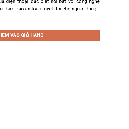
ua điện thoại, đặc biệt nổi bật với công nghệ
iến, đảm bảo an toàn tuyệt đối cho người dùng.
VOLOCK AC-997F số lượng
HÊM VÀO GIỎ HÀNG