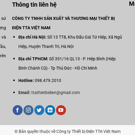
Mạ
Thông tin liên hệ
i sứ
CÔNG TY TNHH SẢN XUẤT VÀ THƯƠNG MẠI THIẾT BỊ
ợng
ĐIỆN TTA VIỆT NAM
p và
Địa chỉ Hà Nội:
Số 13 TT8, Khu Đấu Giá Tứ Hiệp, Xã Ngũ
đầu,
Hiệp, Huyện Thanh Trì, Hà Nội
trên
Địa chỉ TPHCM:
Số 351/16 QL13 - P. Hiệp Bình (Hiệp
Bình Chánh Cũ) - Tp Thủ Đức - Hồ Chí Minh
Hotline:
098.479.2010
Email:
ttathietbidien@gmail.com
© Bản quyền thuộc về Công ty Thiết bị Điện TTA Việt Nam