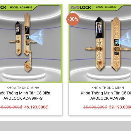
-30%
KHÓA THÔNG MINH
KHÓA THÔNG MINH
óa Thông Minh Tân Cổ Điển
Khóa Thông Minh Tân Cổ Đ
AVOLOCK AC-999F-G
AVOLOCK AC-998F
Giá
Giá
Giá
65.990.000
₫
46.193.000
₫
55.990.000
₫
39.193.000
gốc
hiện
gốc
là:
tại
là:
65.990.000₫.
là:
55.990.000
46.193.000₫.