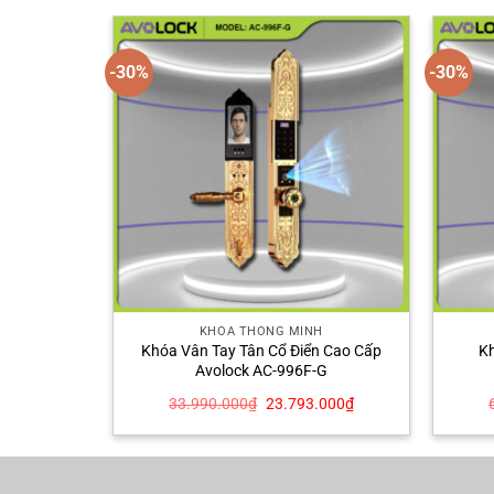
-30%
-30%
KHÓA THÔNG MINH
Khóa Vân Tay Tân Cổ Điển Cao Cấp
Kh
Avolock AC-996F-G
Giá
Giá
33.990.000
₫
23.793.000
₫
gốc
hiện
là:
tại
33.990.000₫.
là:
23.793.000₫.