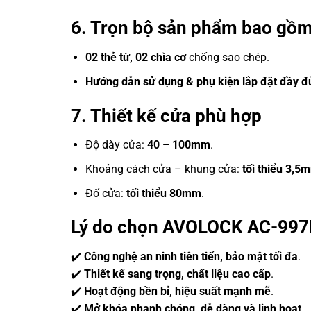
6. Trọn bộ sản phẩm bao gồm
02 thẻ từ, 02 chìa cơ
chống sao chép.
Hướng dẫn sử dụng & phụ kiện lắp đặt đầy đ
7. Thiết kế cửa phù hợp
Độ dày cửa:
40 – 100mm
.
Khoảng cách cửa – khung cửa:
tối thiểu 3,5
Đố cửa:
tối thiểu 80mm
.
Lý do chọn AVOLOCK AC-997
✔️
Công nghệ an ninh tiên tiến, bảo mật tối đa
.
✔️
Thiết kế sang trọng, chất liệu cao cấp
.
✔️
Hoạt động bền bỉ, hiệu suất mạnh mẽ
.
✔️
Mở khóa nhanh chóng, dễ dàng và linh hoạt
.