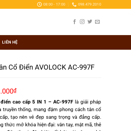
08:00 - 17:00
098.479.2010
LIÊN HỆ
Tân Cổ Điển AVOLOCK AC-997F
Giá
.000
₫
hiện
 điển cao cấp 5 IN 1 – AC-997F
là giải pháp
tại
a truyền thống, mang đậm phong cách tân cổ
0.000₫.
là:
 cấp, tạo nên vẻ đẹp sang trọng và đẳng cấp.
27.293.000₫.
 thức mở khóa hiện đại: vân tay, mật mã, thẻ