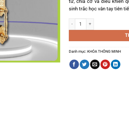
từ, chìa cơ và điều khiển q
sinh trắc học vân tay tiên t
Khóa Thông Minh Tân Cổ Điển A
T
Danh mục:
KHÓA THÔNG MINH