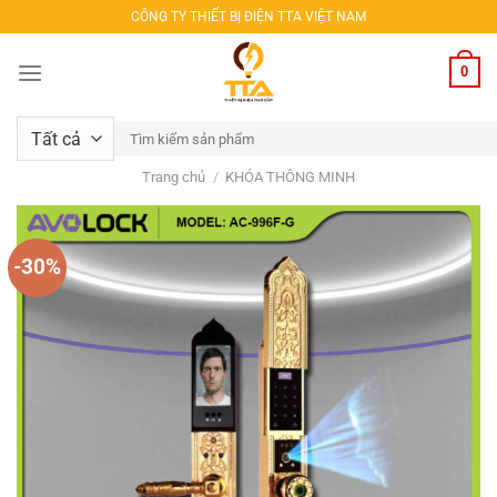
Bỏ
CÔNG TY THIẾT BỊ ĐIỆN TTA VIỆT NAM
qua
nội
0
dung
Tìm
kiếm:
Trang chủ
/
KHÓA THÔNG MINH
-30%