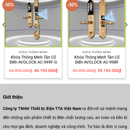
-30%
-30%
KHÓA THÔNG MINH
KHÓA THÔNG MINH
Khóa Thông Minh Tân Cổ
Khóa Thông Minh Tân Cổ
Điển AVOLOCK AC-999F-G
Điển AVOLOCK AC-998F
Giá
Giá
Giá
Giá
65.990.000
₫
46.193.000
₫
55.990.000
₫
39.193.000
₫
n
gốc
hiện
gốc
hiện
là:
tại
là:
tại
65.990.000₫.
là:
55.990.000₫.
là:
293.000₫.
46.193.000₫.
39.1
Giới thiệu
Công ty TNHH Thiết bị điện TTA Việt Nam
ra đời với sứ mệnh mang
đến những sản phẩm thiết bị điện chất lượng cao, an toàn và bền bỉ
cho mọi gia đình, doanh nghiệp và công trình. Tự hào là đơn vị cung