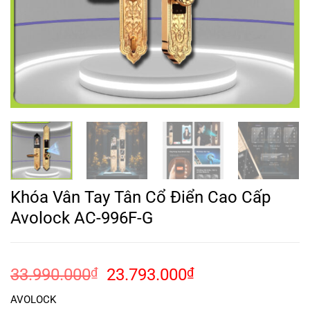
Khóa Vân Tay Tân Cổ Điển Cao Cấp
Avolock AC-996F-G
Giá
Giá
33.990.000
₫
23.793.000
₫
gốc
hiện
AVOLOCK
là:
tại