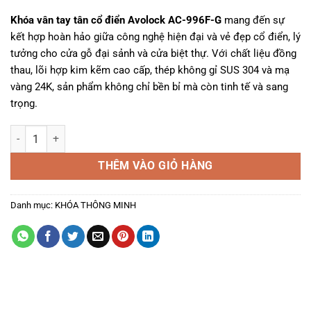
33.990.000₫.
là:
Khóa vân tay tân cổ điển Avolock AC-996F-G
mang đến sự
23.793.000₫.
kết hợp hoàn hảo giữa công nghệ hiện đại và vẻ đẹp cổ điển, lý
tưởng cho cửa gỗ đại sảnh và cửa biệt thự. Với chất liệu đồng
thau, lõi hợp kim kẽm cao cấp, thép không gỉ SUS 304 và mạ
vàng 24K, sản phẩm không chỉ bền bỉ mà còn tinh tế và sang
trọng.
Khóa Vân Tay Tân Cổ Điển Cao Cấp Avolock AC-996F-G số lượng
THÊM VÀO GIỎ HÀNG
Danh mục:
KHÓA THÔNG MINH