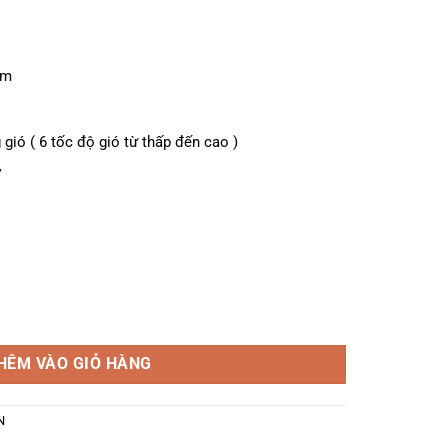
um
gió ( 6 tốc độ gió từ thấp đến cao )
V
số lượng
HÊM VÀO GIỎ HÀNG
N