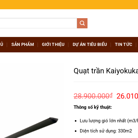
HỦ
SẢN PHẨM
GIỚI THIỆU
DỰ ÁN TIÊU BIỂU
TIN TỨC
Quạt trần Kaiyokuk
Giá
28.900.000
₫
26.010
gốc
Thông số kỹ thuật:
là:
28.90
Lưu lượng gió lớn nhất (m3/
Diện tích sử dụng: 330m2