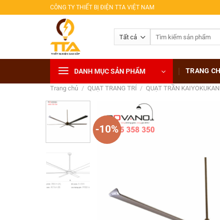
Bỏ
CÔNG TY THIẾT BỊ ĐIỆN TTA VIỆT NAM
qua
nội
Tìm
dung
kiếm:
TRANG C
DANH MỤC SẢN PHẨM
Trang chủ
/
QUẠT TRANG TRÍ
/
QUẠT TRẦN KAIYOKUKAN
-10%