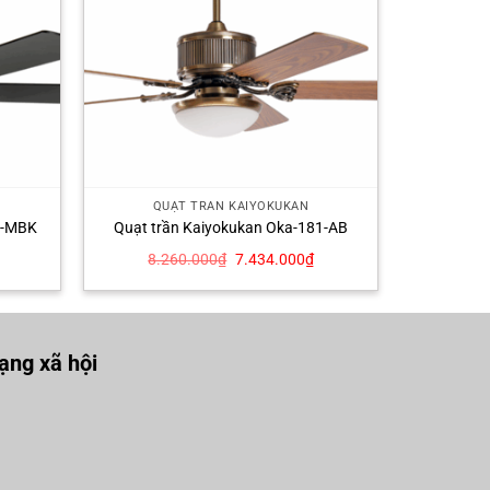
QUẠT TRẦN KAIYOKUKAN
1-MBK
Quạt trần Kaiyokukan Oka-181-AB
Giá
Giá
Giá
8.260.000
₫
7.434.000
₫
hiện
gốc
hiện
tại
là:
tại
là:
8.260.000₫.
là:
7.434.000₫.
7.434.000₫.
ng xã hội