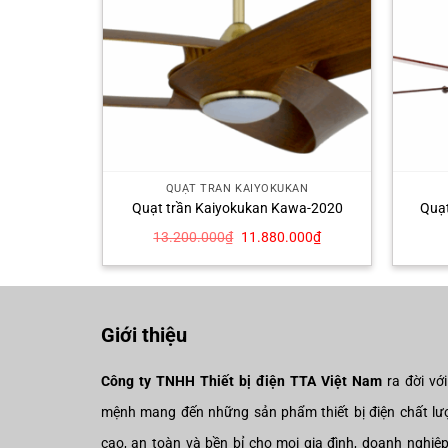
KAN
QUẠT TRẦN KAIYOKUKAN
ta-102-Orb
Quạt trần Kaiyokukan Kawa-2020
Quạt
Giá
Giá
Giá
500
₫
13.200.000
₫
11.880.000
₫
hiện
gốc
hiện
tại
là:
tại
00₫.
là:
13.200.000₫.
là:
8.005.500₫.
11.880.000₫.
Giới thiệu
Công ty TNHH Thiết bị điện TTA Việt Nam
ra đời vớ
mệnh mang đến những sản phẩm thiết bị điện chất lư
cao, an toàn và bền bỉ cho mọi gia đình, doanh nghiệ