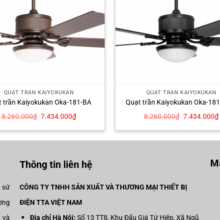
QUẠT TRẦN KAIYOKUKAN
QUẠT TRẦN KAIYOKUKAN
 trần Kaiyokukan Oka-181-BA
Quạt trần Kaiyokukan Oka-18
Giá
Giá
Giá
8.260.000
₫
7.434.000
₫
8.260.000
₫
7.434.000
₫
gốc
hiện
gốc
là:
tại
là:
8.260.000₫.
là:
8.260.000₫.
7.434.000₫.
Mạ
Thông tin liên hệ
i sứ
CÔNG TY TNHH SẢN XUẤT VÀ THƯƠNG MẠI THIẾT BỊ
ợng
ĐIỆN TTA VIỆT NAM
p và
Địa chỉ Hà Nội:
Số 13 TT8, Khu Đấu Giá Tứ Hiệp, Xã Ngũ