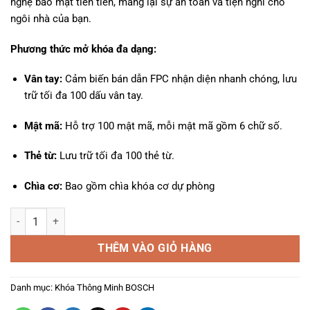
nghệ bảo mật tiên tiến, mang lại sự an toàn và tiện nghi cho
12.803.000₫.
ngôi nhà của bạn.
Phương thức mở khóa đa dạng:
Vân tay:
Cảm biến bán dẫn FPC nhận diện nhanh chóng, lưu
trữ tối đa 100 dấu vân tay.
Mật mã:
Hỗ trợ 100 mật mã, mỗi mật mã gồm 6 chữ số.
Thẻ từ:
Lưu trữ tối đa 100 thẻ từ.
Chìa cơ:
Bao gồm chìa khóa cơ dự phòng
Khóa Điện Tử Bosch ID80-EU số lượng
THÊM VÀO GIỎ HÀNG
Danh mục:
Khóa Thông Minh BOSCH