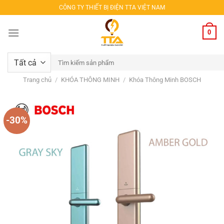
Bỏ
CÔNG TY THIẾT BỊ ĐIỆN TTA VIỆT NAM
qua
nội
0
dung
Tìm
kiếm:
Trang chủ
/
KHÓA THÔNG MINH
/
Khóa Thông Minh BOSCH
-30%