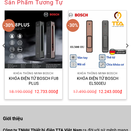
Sản Phẩm Tương Tự
-30%
-30%
KHÓA THÔNG MINH BOSCH
KHÓA THÔNG MINH BOSCH
KHÓA ĐIỆN TỬ BOSCH FU8
KHÓA ĐIỆN TỬ BOSCH
PLUS
EL500EU
Giá
Giá
Giá
Giá
18.190.000
₫
12.733.000
₫
17.490.000
₫
12.243.000
₫
n
gốc
hiện
gốc
hiện
là:
tại
là:
tại
18.190.000₫.
là:
17.490.000₫.
là:
913.000₫.
12.733.000₫.
12.2
Giới thiệu
Công ty TNHH Thiết bị điện TTA Việt Nam
ra đời với sứ mệnh mang