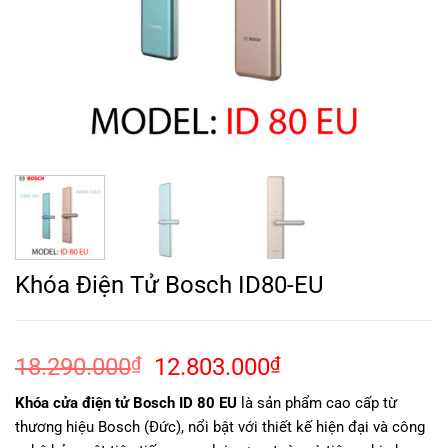
Khóa Điện Tử Bosch ID80-EU
Giá
Giá
18.290.000
₫
12.803.000
₫
gốc
hiện
Khóa cửa điện tử Bosch ID 80 EU
là sản phẩm cao cấp từ
là:
tại
thương hiệu Bosch (Đức), nổi bật với thiết kế hiện đại và công
18.290.000₫.
là: