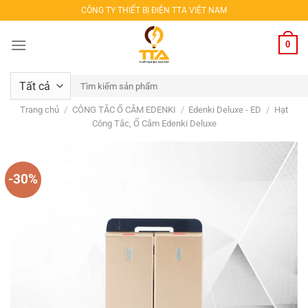
Bỏ
CÔNG TY THIẾT BỊ ĐIỆN TTA VIỆT NAM
qua
nội
0
dung
Tìm
kiếm:
Trang chủ
/
CÔNG TẮC Ổ CẮM EDENKI
/
Edenki Deluxe - ED
/
Hạt
Công Tắc, Ổ Cắm Edenki Deluxe
-30%