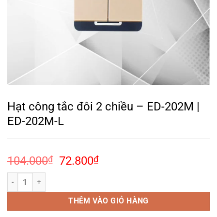
Hạt công tắc đôi 2 chiều – ED-202M |
ED-202M-L
Giá
Giá
104.000
₫
72.800
₫
gốc
hiện
Hạt công tắc đôi 2 chiều – ED-202M | ED-202M-L số lượng
là:
tại
104.000₫.
là:
THÊM VÀO GIỎ HÀNG
72.800₫.