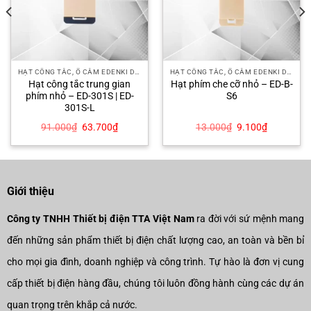
HẠT CÔNG TẮC, Ổ CẮM EDENKI DELUXE
HẠT CÔNG TẮC, Ổ CẮM EDENKI DELUXE
Hạt công tắc trung gian
Hạt phím che cỡ nhỏ – ED-B-
phím nhỏ – ED-301S | ED-
S6
301S-L
Giá
Giá
Giá
Giá
91.000
₫
63.700
₫
13.000
₫
9.100
₫
gốc
hiện
gốc
hiện
là:
tại
là:
tại
91.000₫.
là:
13.000₫.
là:
.
63.700₫.
9.100₫.
Giới thiệu
Công ty TNHH Thiết bị điện TTA Việt Nam
ra đời với sứ mệnh mang
đến những sản phẩm thiết bị điện chất lượng cao, an toàn và bền bỉ
cho mọi gia đình, doanh nghiệp và công trình. Tự hào là đơn vị cung
cấp thiết bị điện hàng đầu, chúng tôi luôn đồng hành cùng các dự án
quan trọng trên khắp cả nước.