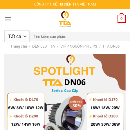
Bỏ
CÔNG TY THIẾT BỊ ĐIỆN TTA VIỆT NAM
qua
nội
0
dung
Tìm
kiếm:
Trang chủ
/
ĐÈN LED TTA
/
CHÍP NGUỒN PHILIPS
/
TTA DN06