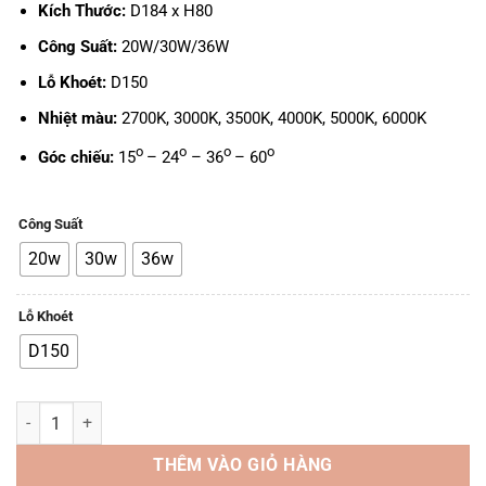
Kích Thước:
D184 x H80
Công Suất:
20W/30W/36W
Lỗ Khoét:
D150
Nhiệt màu:
2700K, 3000K, 3500K, 4000K, 5000K, 6000K
o
o
o
o
Góc chiếu:
15
– 24
– 36
– 60
Công Suất
20w
30w
36w
Lỗ Khoét
D150
Đèn LED TTA DN06 Cao Cấp - 20W/30W/36W, D150 số lượng
THÊM VÀO GIỎ HÀNG