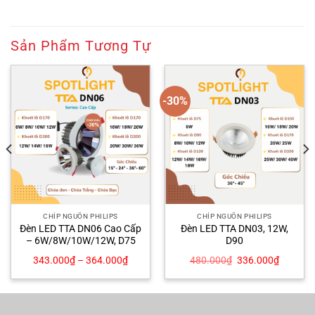
Sản Phẩm Tương Tự
-30%
CHÍP NGUỒN PHILIPS
CHÍP NGUỒN PHILIPS
Đèn LED TTA DN06 Cao Cấp
Đèn LED TTA DN03, 12W,
– 6W/8W/10W/12W, D75
D90
Giá
Giá
343.000
₫
–
364.000
₫
480.000
₫
336.000
₫
gốc
hiện
là:
tại
480.000₫.
là:
00₫.
336.000