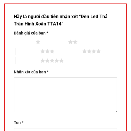
Hãy là người đầu tiên nhận xét “Đèn Led Thả
Trần Hình Xoắn TTA14”
Đánh giá của bạn
*
1 trên 5 sao
2 trên 5 sao
3 trên 5 sao
4 trên 5 sao
5 trên 5 sao
Nhận xét của bạn
*
Tên
*