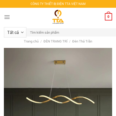
Bỏ
CÔNG TY THIẾT BỊ ĐIỆN TTA VIỆT NAM
qua
nội
0
dung
Tìm
kiếm:
Trang chủ
/
ĐÈN TRANG TRÍ
/
Đèn Thả Trần