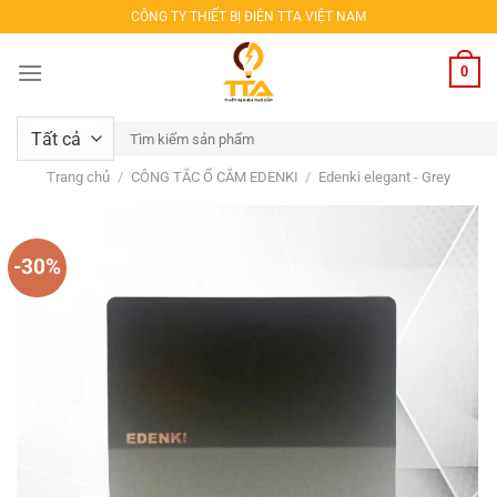
Bỏ
CÔNG TY THIẾT BỊ ĐIỆN TTA VIỆT NAM
qua
nội
0
dung
Tìm
kiếm:
Trang chủ
/
CÔNG TẮC Ổ CẮM EDENKI
/
Edenki elegant - Grey
-30%