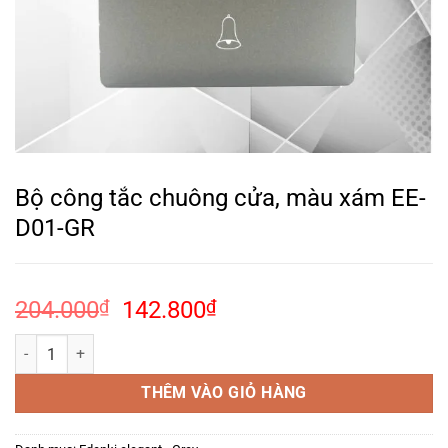
Bộ công tắc chuông cửa, màu xám EE-
D01-GR
Giá
Giá
204.000
₫
142.800
₫
gốc
hiện
Bộ công tắc chuông cửa, màu xám EE-D01-GR số lượng
là:
tại
204.000₫.
là:
THÊM VÀO GIỎ HÀNG
142.800₫.