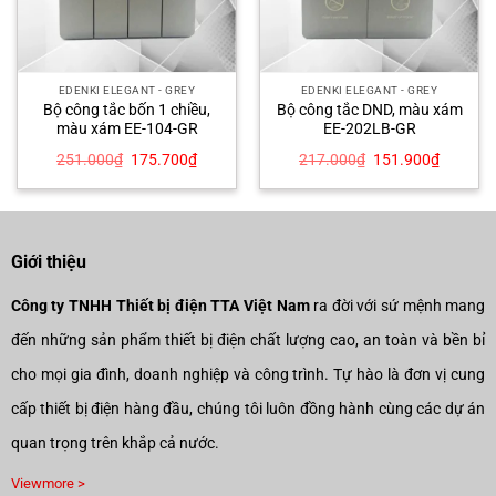
EDENKI ELEGANT - GREY
EDENKI ELEGANT - GREY
Bộ công tắc bốn 1 chiều,
Bộ công tắc DND, màu xám
màu xám EE-104-GR
EE-202LB-GR
Giá
Giá
Giá
Giá
251.000
₫
175.700
₫
217.000
₫
151.900
₫
gốc
hiện
gốc
hiện
là:
tại
là:
tại
251.000₫.
là:
217.000₫.
là:
00₫.
175.700₫.
151.900
Giới thiệu
Công ty TNHH Thiết bị điện TTA Việt Nam
ra đời với sứ mệnh mang
đến những sản phẩm thiết bị điện chất lượng cao, an toàn và bền bỉ
cho mọi gia đình, doanh nghiệp và công trình. Tự hào là đơn vị cung
cấp thiết bị điện hàng đầu, chúng tôi luôn đồng hành cùng các dự án
quan trọng trên khắp cả nước.
Viewmore >