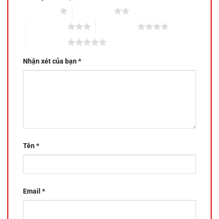
1 trên 5 sao
2 trên 5 sao
3 trên 5 sao
4 trên 5 sao
5 trên 5 sao
Nhận xét của bạn
*
Tên
*
Email
*